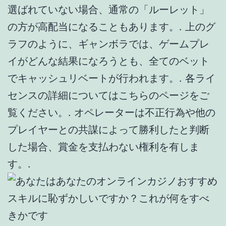
選ばれていない場合、通常の「ルーレット」
の方が高配当になることもあります。. 上のグ
ラフのように、ギャンボラでは、ゲームプレ
イがどんな結果になろうとも、全てのベット
でキャッシュリベートが行われます。. 各ライ
センスの詳細についてはこちらのページをご
覧ください。. オペレーターは不正行為や他の
プレイヤーとの共謀によって勝利したと判断
した場合、賞金を支払わない権利を有しま
す。.