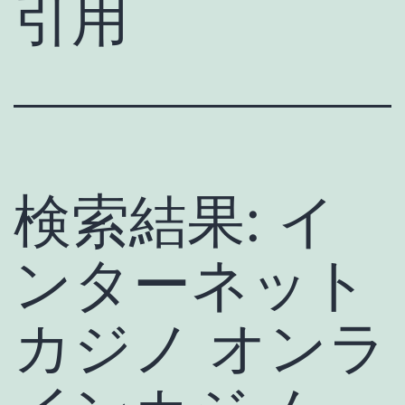
引用
検索結果: イ
ンターネット
カジノ オンラ