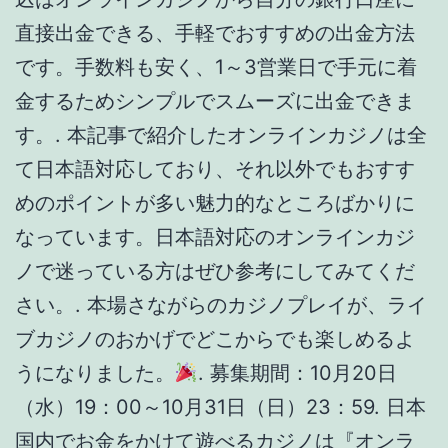
直接出金できる、手軽でおすすめの出金方法
です。手数料も安く、1～3営業日で手元に着
金するためシンプルでスムーズに出金できま
す。. 本記事で紹介したオンラインカジノは全
て日本語対応しており、それ以外でもおすす
めのポイントが多い魅力的なところばかりに
なっています。日本語対応のオンラインカジ
ノで迷っている方はぜひ参考にしてみてくだ
さい。. 本場さながらのカジノプレイが、ライ
ブカジノのおかげでどこからでも楽しめるよ
うになりました。
. 募集期間：10月20日
（水）19：00～10月31日（日）23：59. 日本
国内でお金をかけて遊べるカジノは『オンラ