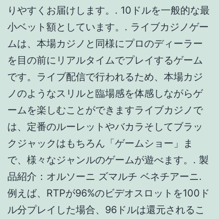
りやすくお届けします。. 10ドルを一般的な最
小ベット額としています。. ライブカジノゲー
ムは、本場カジノと同様にプロのディーラー
を目の前にリアルタイムでプレイするゲーム
です。ライブ配信で行われるため、本場カジ
ノのようなスリルと臨場感を体感しながらゲ
ームを楽しむことができますライブカジノで
は、定番のルーレットやバカラそしてブラッ
クジャックはもちろん「ゲームショー」ま
で、様々なジャンルのゲームが遊べます。. 製
品紹介：オルソーニ ズマルチ ベネチアーニ.
例えば、RTPが96%のビデオスロットを100ド
ル分プレイした場合、96ドルは還元されるこ