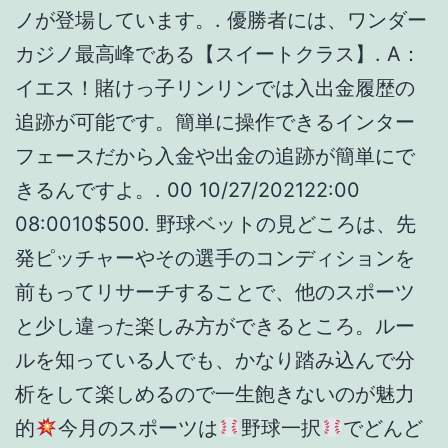
ノが登場しています。. 優勝者には、ワンダー
カジノ最高峰である【スイートクラス】. A：
イエス！賭けっ子リンリンでは入出金履歴の
追跡が可能です。簡単に操作できるインター
フェースだから入金や出金の追跡が簡単にで
きるんですよ。. 00 10/27/202122:00
08:0010$500. 野球ベットの見どころは、先
発ピッチャーやその選手のコンディションを
前もってリサーチすることで、他のスポーツ
と少し違った楽しみ方ができるところ。ルー
ルを知っている人でも、かなり踏み込んで分
析をして楽しめるので一生飽きないのが魅力
的
今月のスポーツは
野球一択
でどんど