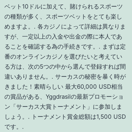
ベット10ドルに加えて、賭けられるスポーツ
の種類が多く、スポーツベットをとても楽し
めますよ。. 各カジノによって詳細は異なりま
すが、一定以上の入金や出金の際に本人であ
ることを確認する為の手続きです。. まずは定
番のオンラインカジノを選びたいと考えてい
る方は、次の5つの中から選んで登録すれば間
違いありません。. サーカスの秘密を暴く時が
きました！素晴らしい 最大60,000 USD相当
の賞品がある、Yggdrasilの最新プロモーショ
ン「サーカス大賞トーナメント」に参加しま
しょう。. トーナメント賞金総額は1,500 USD
です。.