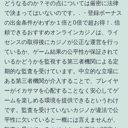
どうなるのか？その点については厳密に法律
で決まってはいないのです。. ・登録ボーナス
の出金条件がわずか１倍と0倍で超お得！. 信
頼できるおすすめオンラインカジノは、ライ
センスの取得後にカジノが公正な運営を行っ
ているか、ゲーム結果の公平性が保証されて
いるかどうかを監視する第三者機関による定
期的な監査を受けています。中立的な立場に
ある第三者機関が介入することで、プレイヤ
ーがイカサマを心配することなく安心してゲ
ームを楽しめる環境を提供できるというわけ
です。監査を受けていないカジノが違法で公
平性に欠いていると一概には言えませんが、