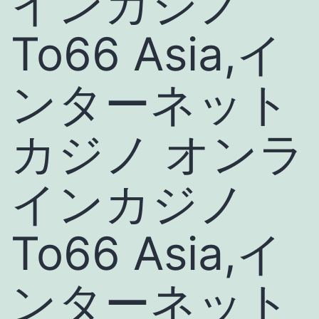
インカジノ
To66 Asia,イ
ンターネット
カジノ オンラ
インカジノ
To66 Asia,イ
ンターネット