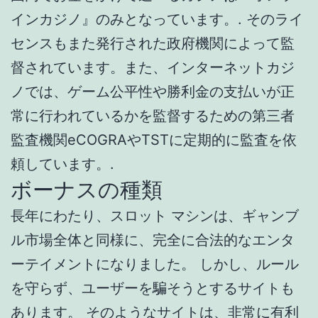
インカジノ』のみとなっています。. そのライ
センスもまた発行された政府機関によって監
督されています。また、インターネットカジ
ノでは、ゲーム公平性や勝利金の支払いが正
常に行われているかを監督するための第三者
監査機関eCOGRAやTSTに定期的に監査を依
頼しています。.
ボーナスの種類
長年にわたり、スロット マシンは、ギャンブ
ル市場全体と同様に、完全に合法的なエンタ
ーテイメントになりました。 しかし、ルール
を守らず、ユーザーを騙そうとするサイトも
あります。 そのようなサイトは、非常に有利