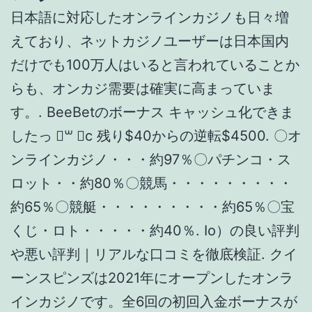
日本語に対応したオンラインカジノも日々増
えており、ネットカジノユーザーは日本国内
だけでも100万人はいると言われていることか
らも、オンカジ需要は確実に高まっていま
す。. BeeBetのボーナス キャッシュ化できま
したっ ॑꒳ ॑c 残り$40からの逆転$4500. 〇オ
ンラインカジノ・・・約97％〇パチンコ・ス
ロット・・約80％〇競馬・・・・・・・・・
約65％〇競艇・・・・・・・・・約65％〇宝
くじ・ロト・・・・・約40％. Io）の良い評判
や悪い評判｜リアルな口コミを徹底検証. クイ
ーンスピンズは2021年にオープンしたオンラ
インカジノです。全6回の初回入金ボーナスが