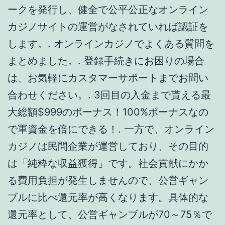
ークを発行し、健全で公平公正なオンライン
カジノサイトの運営がなされていれば認証を
します。. オンラインカジノでよくある質問を
まとめました。. 登録手続きにお困りの場合
は、お気軽にカスタマーサポートまでお問い
合わせください。. 3回目の入金まで貰える最
大総額$999のボーナス！100%ボーナスなの
で軍資金を倍にできる！. 一方で、オンライン
カジノは民間企業が運営しており、その目的
は「純粋な収益獲得」です。社会貢献にかか
る費用負担が発生しませんので、公営ギャン
ブルに比べ還元率が高くなります。具体的な
還元率として、公営ギャンブルが70～75％で