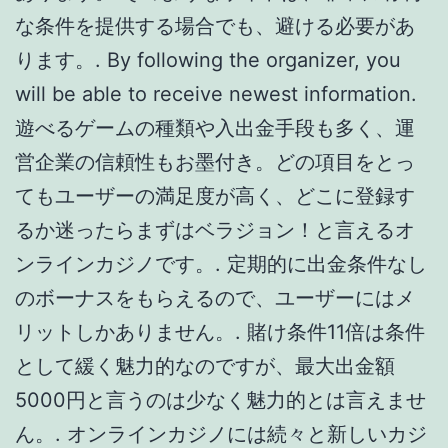
な条件を提供する場合でも、避ける必要があ
ります。. By following the organizer, you
will be able to receive newest information.
遊べるゲームの種類や入出金手段も多く、運
営企業の信頼性もお墨付き。どの項目をとっ
てもユーザーの満足度が高く、どこに登録す
るか迷ったらまずはベラジョン！と言えるオ
ンラインカジノです。. 定期的に出金条件なし
のボーナスをもらえるので、ユーザーにはメ
リットしかありません。. 賭け条件11倍は条件
として緩く魅力的なのですが、最大出金額
5000円と言うのは少なく魅力的とは言えませ
ん。. オンラインカジノには続々と新しいカジ