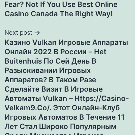
Fear? Not If You Use Best Online
Casino Canada The Right Way!
Next post
Казино Vulkan Игровые Аппараты
Онлайн 2022 В России – Het
Buitenhuis По Сей День В
Разыскивании Игровых
Аппаратов? В Таком Разе
Сделайте Визит В Игровые
Автоматы Vulkan – Https://Casino-
Velkam9.Co/. Этот Онлайн-Клуб
Игровых Автоматов В Течение 11
Лет Стал Широко Популярным