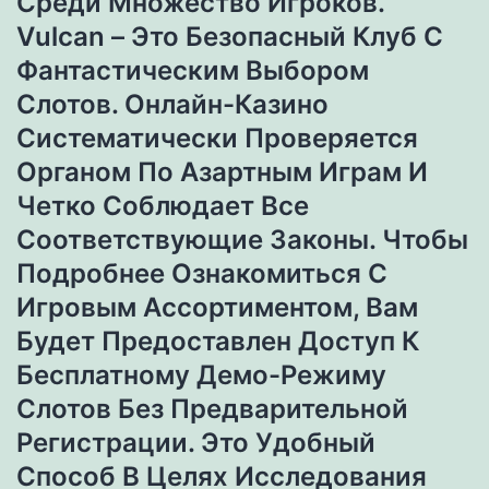
Среди Множество Игроков.
Vulcan – Это Безопасный Клуб С
Фантастическим Выбором
Слотов. Онлайн-Казино
Систематически Проверяется
Органом По Азартным Играм И
Четко Соблюдает Все
Соответствующие Законы. Чтобы
Подробнее Ознакомиться С
Игровым Ассортиментом, Вам
Будет Предоставлен Доступ К
Бесплатному Демо-Режиму
Слотов Без Предварительной
Регистрации. Это Удобный
Способ В Целях Исследования