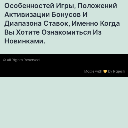
Особенностей Игры, Положений
Активизации Бонусов И
Диапазона Ставок, Именно Когда
Вы Хотите Ознакомиться Из
Новинками.
© All Rights Reserved
Made with
by Rajesh