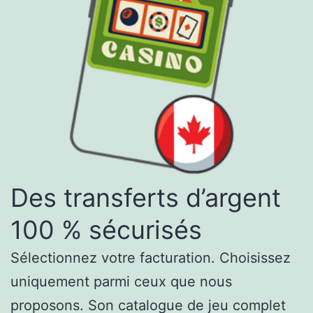
Des transferts d’argent
100 % sécurisés
Sélectionnez votre facturation. Choisissez
uniquement parmi ceux que nous
proposons. Son catalogue de jeu complet