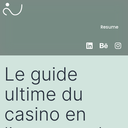
Resume
Le guide
ultime du
casino en