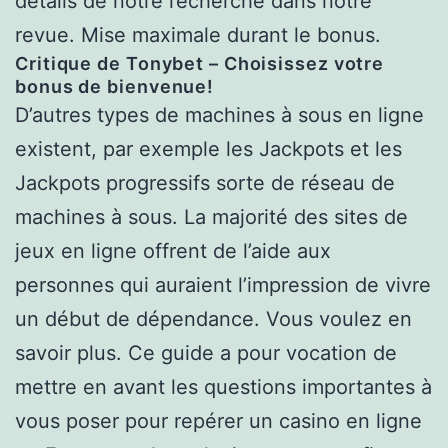
détails de notre recherche dans notre
revue. Mise maximale durant le bonus.
Critique de Tonybet – Choisissez votre
bonus de bienvenue!
D’autres types de machines à sous en ligne
existent, par exemple les Jackpots et les
Jackpots progressifs sorte de réseau de
machines à sous. La majorité des sites de
jeux en ligne offrent de l’aide aux
personnes qui auraient l’impression de vivre
un début de dépendance. Vous voulez en
savoir plus. Ce guide a pour vocation de
mettre en avant les questions importantes à
vous poser pour repérer un casino en ligne