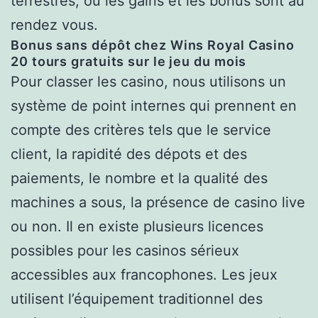
terrestres, où les gains et les bonus sont au
rendez vous.
Bonus sans dépôt chez Wins Royal Casino
20 tours gratuits sur le jeu du mois
Pour classer les casino, nous utilisons un
système de point internes qui prennent en
compte des critères tels que le service
client, la rapidité des dépots et des
paiements, le nombre et la qualité des
machines a sous, la présence de casino live
ou non. Il en existe plusieurs licences
possibles pour les casinos sérieux
accessibles aux francophones. Les jeux
utilisent l’équipement traditionnel des