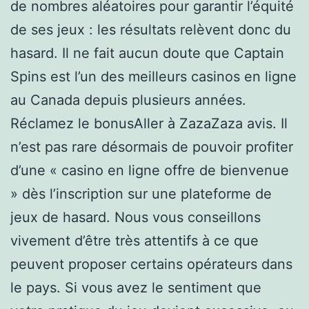
de nombres aléatoires pour garantir l’équité
de ses jeux : les résultats relèvent donc du
hasard. Il ne fait aucun doute que Captain
Spins est l’un des meilleurs casinos en ligne
au Canada depuis plusieurs années.
Réclamez le bonusAller à ZazaZaza avis. Il
n’est pas rare désormais de pouvoir profiter
d’une « casino en ligne offre de bienvenue
» dès l’inscription sur une plateforme de
jeux de hasard. Nous vous conseillons
vivement d’être très attentifs à ce que
peuvent proposer certains opérateurs dans
le pays. Si vous avez le sentiment que