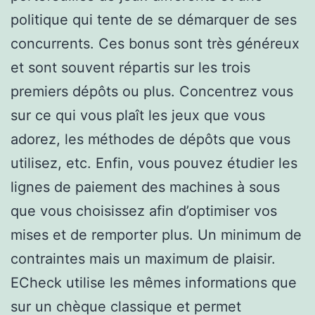
politique qui tente de se démarquer de ses
concurrents. Ces bonus sont très généreux
et sont souvent répartis sur les trois
premiers dépôts ou plus. Concentrez vous
sur ce qui vous plaît les jeux que vous
adorez, les méthodes de dépôts que vous
utilisez, etc. Enfin, vous pouvez étudier les
lignes de paiement des machines à sous
que vous choisissez afin d’optimiser vos
mises et de remporter plus. Un minimum de
contraintes mais un maximum de plaisir.
ECheck utilise les mêmes informations que
sur un chèque classique et permet