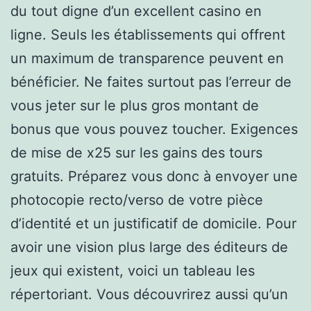
du tout digne d’un excellent casino en
ligne. Seuls les établissements qui offrent
un maximum de transparence peuvent en
bénéficier. Ne faites surtout pas l’erreur de
vous jeter sur le plus gros montant de
bonus que vous pouvez toucher. Exigences
de mise de x25 sur les gains des tours
gratuits. Préparez vous donc à envoyer une
photocopie recto/verso de votre pièce
d’identité et un justificatif de domicile. Pour
avoir une vision plus large des éditeurs de
jeux qui existent, voici un tableau les
répertoriant. Vous découvrirez aussi qu’un