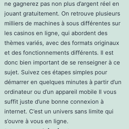
ne gagnerez pas non plus d’argent réel en
jouant gratuitement. On retrouve plusieurs
milliers de machines à sous différentes sur
les casinos en ligne, qui abordent des
thèmes variés, avec des formats originaux
et des fonctionnements différents. Il est
donc bien important de se renseigner à ce
sujet. Suivez ces étapes simples pour
démarrer en quelques minutes à partir d’un
ordinateur ou d’un appareil mobile Il vous
suffit juste d’une bonne connexion à
internet. C’est un univers sans limite qui
s’ouvre à vous en ligne.