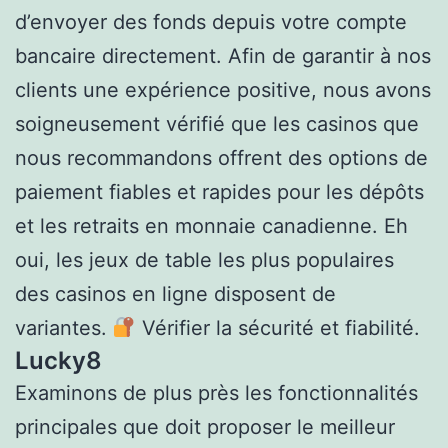
d’envoyer des fonds depuis votre compte
bancaire directement. Afin de garantir à nos
clients une expérience positive, nous avons
soigneusement vérifié que les casinos que
nous recommandons offrent des options de
paiement fiables et rapides pour les dépôts
et les retraits en monnaie canadienne. Eh
oui, les jeux de table les plus populaires
des casinos en ligne disposent de
variantes.
Vérifier la sécurité et fiabilité.
Lucky8
Examinons de plus près les fonctionnalités
principales que doit proposer le meilleur