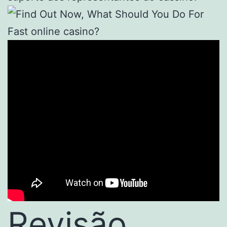
Revisão