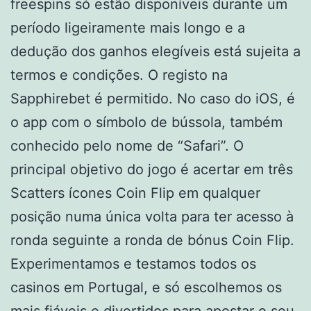
freespins só estão disponíveis durante um
período ligeiramente mais longo e a
dedução dos ganhos elegíveis está sujeita a
termos e condições. O registo na
Sapphirebet é permitido. No caso do iOS, é
o app com o símbolo de bússola, também
conhecido pelo nome de “Safari”. O
principal objetivo do jogo é acertar em três
Scatters ícones Coin Flip em qualquer
posição numa única volta para ter acesso à
ronda seguinte a ronda de bónus Coin Flip.
Experimentamos e testamos todos os
casinos em Portugal, e só escolhemos os