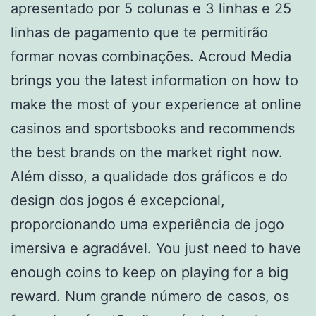
apresentado por 5 colunas e 3 linhas e 25
linhas de pagamento que te permitirão
formar novas combinações. Acroud Media
brings you the latest information on how to
make the most of your experience at online
casinos and sportsbooks and recommends
the best brands on the market right now.
Além disso, a qualidade dos gráficos e do
design dos jogos é excepcional,
proporcionando uma experiência de jogo
imersiva e agradável. You just need to have
enough coins to keep on playing for a big
reward. Num grande número de casos, os