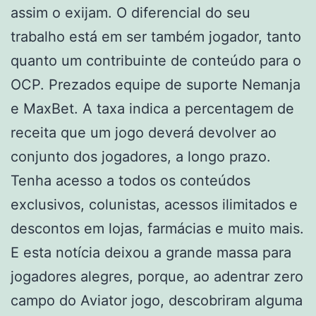
assim o exijam. O diferencial do seu
trabalho está em ser também jogador, tanto
quanto um contribuinte de conteúdo para o
OCP. Prezados equipe de suporte Nemanja
e MaxBet. A taxa indica a percentagem de
receita que um jogo deverá devolver ao
conjunto dos jogadores, a longo prazo.
Tenha acesso a todos os conteúdos
exclusivos, colunistas, acessos ilimitados e
descontos em lojas, farmácias e muito mais.
E esta notícia deixou a grande massa para
jogadores alegres, porque, ao adentrar zero
campo do Aviator jogo, descobriram alguma