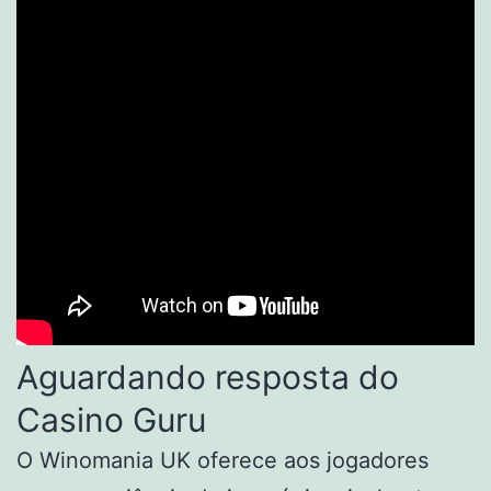
Aguardando resposta do
Casino Guru
O Winomania UK oferece aos jogadores