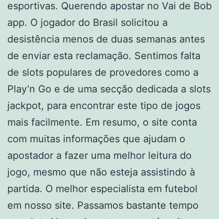
esportivas. Querendo apostar no Vai de Bob
app. O jogador do Brasil solicitou a
desistência menos de duas semanas antes
de enviar esta reclamação. Sentimos falta
de slots populares de provedores como a
Play’n Go e de uma secção dedicada a slots
jackpot, para encontrar este tipo de jogos
mais facilmente. Em resumo, o site conta
com muitas informações que ajudam o
apostador a fazer uma melhor leitura do
jogo, mesmo que não esteja assistindo à
partida. O melhor especialista em futebol
em nosso site. Passamos bastante tempo