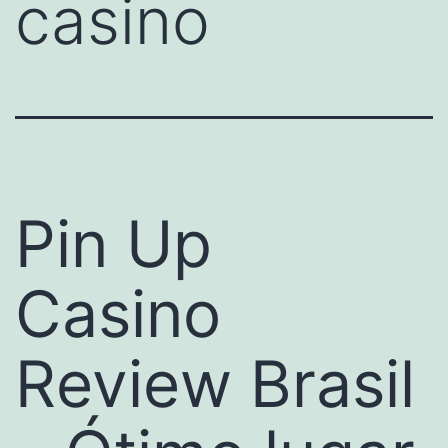
casino
Pin Up
Casino
Review Brasil