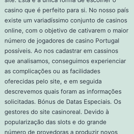
site. Esta é a única forma de escolher o
casino que é perfeito para si. No nosso país
existe um variadíssimo conjunto de casinos
online, com o objetivo de cativarem o maior
número de jogadores de casino Portugal
possíveis. Ao nos cadastrar em cassinos
que analisamos, conseguimos experienciar
as complicações ou as facilidades
oferecidas pelo site, e em seguida
descrevemos quais foram as informações
solicitadas. Bónus de Datas Especiais. Os
gestores do site casinoreal. Devido à
popularização das slots e do grande
número de provedoras a produzir novos