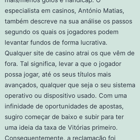
especialista em casinos, António Matias,
também descreve na sua análise os passos
segundo os quais os jogadores podem
levantar fundos de forma lucrativa.
Qualquer site de casino atrai os que vêm de
fora. Tal significa, levar a que o jogador
possa jogar, até os seus títulos mais
avançados, qualquer que seja o seu sistema
operativo ou dispositivo usado. Com uma
infinidade de oportunidades de apostas,
sugiro começar de baixo e subir para ter
uma ideia da taxa de Vitórias primeiro.
Consequentemente, a reclamação foi