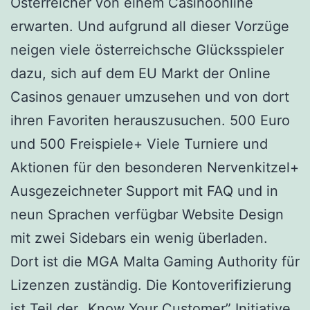
Österreicher von einem Casinoonline
erwarten. Und aufgrund all dieser Vorzüge
neigen viele österreichsche Glücksspieler
dazu, sich auf dem EU Markt der Online
Casinos genauer umzusehen und von dort
ihren Favoriten herauszusuchen. 500 Euro
und 500 Freispiele+ Viele Turniere und
Aktionen für den besonderen Nervenkitzel+
Ausgezeichneter Support mit FAQ und in
neun Sprachen verfügbar Website Design
mit zwei Sidebars ein wenig überladen.
Dort ist die MGA Malta Gaming Authority für
Lizenzen zuständig. Die Kontoverifizierung
ist Teil der „Know Your Customer” Initiative,