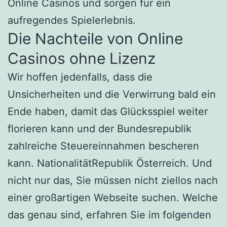
Online Casinos und sorgen für ein
aufregendes Spielerlebnis.
Die Nachteile von Online
Casinos ohne Lizenz
Wir hoffen jedenfalls, dass die
Unsicherheiten und die Verwirrung bald ein
Ende haben, damit das Glücksspiel weiter
florieren kann und der Bundesrepublik
zahlreiche Steuereinnahmen bescheren
kann. NationalitätRepublik Österreich. Und
nicht nur das, Sie müssen nicht ziellos nach
einer großartigen Webseite suchen. Welche
das genau sind, erfahren Sie im folgenden