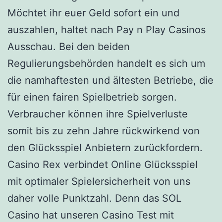
Möchtet ihr euer Geld sofort ein und
auszahlen, haltet nach Pay n Play Casinos
Ausschau. Bei den beiden
Regulierungsbehörden handelt es sich um
die namhaftesten und ältesten Betriebe, die
für einen fairen Spielbetrieb sorgen.
Verbraucher können ihre Spielverluste
somit bis zu zehn Jahre rückwirkend von
den Glücksspiel Anbietern zurückfordern.
Casino Rex verbindet Online Glücksspiel
mit optimaler Spielersicherheit von uns
daher volle Punktzahl. Denn das SOL
Casino hat unseren Casino Test mit