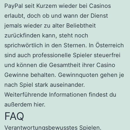
PayPal seit Kurzem wieder bei Casinos
erlaubt, doch ob und wann der Dienst
jemals wieder zu alter Beliebtheit
zurückfinden kann, steht noch
sprichwörtlich in den Sternen. In Österreich
sind auch professionelle Spieler steuerfrei
und können die Gesamtheit ihrer Casino
Gewinne behalten. Gewinnquoten gehen je
nach Spiel stark auseinander.
Weiterführende Informationen findest du
außerdem hier.
FAQ
Verantwortungsbewusstes Spielen.