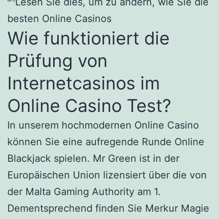
Wie funktioniert die
Prüfung von
Internetcasinos im
Online Casino Test?
In unserem hochmodernen Online Casino
können Sie eine aufregende Runde Online
Blackjack spielen. Mr Green ist in der
Europäischen Union lizensiert über die von
der Malta Gaming Authority am 1.
Dementsprechend finden Sie Merkur Magie