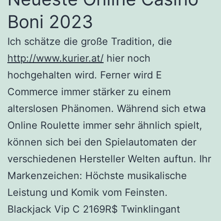
Boni 2023
Ich schätze die große Tradition, die
http://www.kurier.at/
hier noch
hochgehalten wird. Ferner wird E
Commerce immer stärker zu einem
alterslosen Phänomen. Während sich etwa
Online Roulette immer sehr ähnlich spielt,
können sich bei den Spielautomaten der
verschiedenen Hersteller Welten auftun. Ihr
Markenzeichen: Höchste musikalische
Leistung und Komik vom Feinsten.
Blackjack Vip C 2169R$ Twinklingant