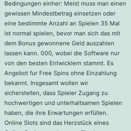
Bedingungen einher: Meist muss man einen
gewissen Mindestbetrag einsetzen oder
eine bestimmte Anzahl an Spielen 35 Mal
ist normal spielen, bevor man sich das mit
dem Bonus gewonnene Geld auszahlen
lassen kann. 000, wobei die Software nur
von den besten Entwicklern stammt. Es
Angebot fur Free Spins ohne Einzahlung
bekannt. Insgesamt wollen wir
sicherstellen, dass Spieler Zugang zu
hochwertigen und unterhaltsamen Spielen
haben, die ihre Erwartungen erfüllen.
Online Slots sind das Herzstück eines