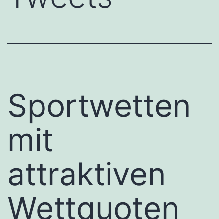
Sportwetten
mit
attraktiven
Wettquoten