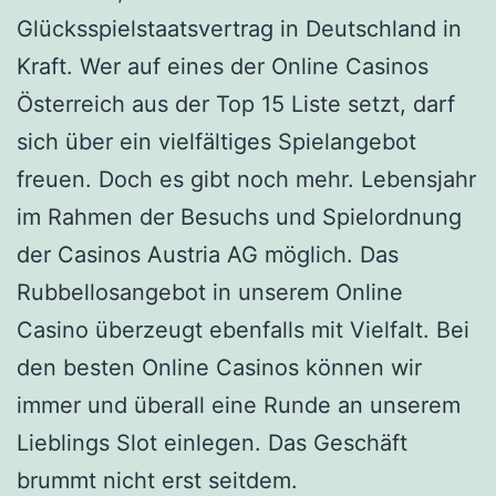
Glücksspielstaatsvertrag in Deutschland in
Kraft. Wer auf eines der Online Casinos
Österreich aus der Top 15 Liste setzt, darf
sich über ein vielfältiges Spielangebot
freuen. Doch es gibt noch mehr. Lebensjahr
im Rahmen der Besuchs und Spielordnung
der Casinos Austria AG möglich. Das
Rubbellosangebot in unserem Online
Casino überzeugt ebenfalls mit Vielfalt. Bei
den besten Online Casinos können wir
immer und überall eine Runde an unserem
Lieblings Slot einlegen. Das Geschäft
brummt nicht erst seitdem.