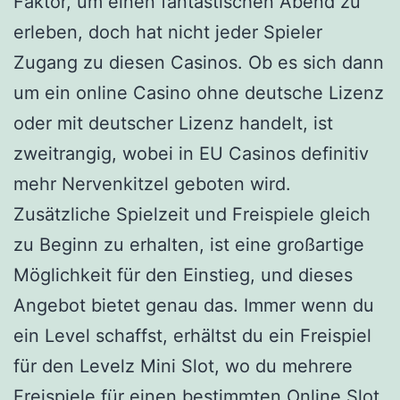
Faktor, um einen fantastischen Abend zu
erleben, doch hat nicht jeder Spieler
Zugang zu diesen Casinos. Ob es sich dann
um ein online Casino ohne deutsche Lizenz
oder mit deutscher Lizenz handelt, ist
zweitrangig, wobei in EU Casinos definitiv
mehr Nervenkitzel geboten wird.
Zusätzliche Spielzeit und Freispiele gleich
zu Beginn zu erhalten, ist eine großartige
Möglichkeit für den Einstieg, und dieses
Angebot bietet genau das. Immer wenn du
ein Level schaffst, erhältst du ein Freispiel
für den Levelz Mini Slot, wo du mehrere
Freispiele für einen bestimmten Online Slot