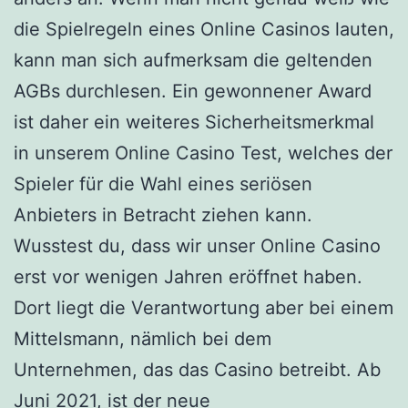
die Spielregeln eines Online Casinos lauten,
kann man sich aufmerksam die geltenden
AGBs durchlesen. Ein gewonnener Award
ist daher ein weiteres Sicherheitsmerkmal
in unserem Online Casino Test, welches der
Spieler für die Wahl eines seriösen
Anbieters in Betracht ziehen kann.
Wusstest du, dass wir unser Online Casino
erst vor wenigen Jahren eröffnet haben.
Dort liegt die Verantwortung aber bei einem
Mittelsmann, nämlich bei dem
Unternehmen, das das Casino betreibt. Ab
Juni 2021, ist der neue