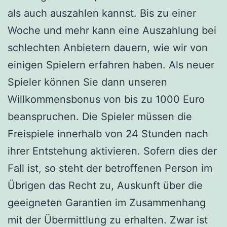
als auch auszahlen kannst. Bis zu einer
Woche und mehr kann eine Auszahlung bei
schlechten Anbietern dauern, wie wir von
einigen Spielern erfahren haben. Als neuer
Spieler können Sie dann unseren
Willkommensbonus von bis zu 1000 Euro
beanspruchen. Die Spieler müssen die
Freispiele innerhalb von 24 Stunden nach
ihrer Entstehung aktivieren. Sofern dies der
Fall ist, so steht der betroffenen Person im
Übrigen das Recht zu, Auskunft über die
geeigneten Garantien im Zusammenhang
mit der Übermittlung zu erhalten. Zwar ist