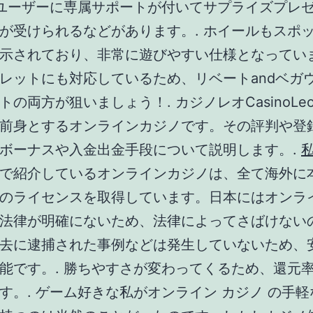
Pユーザーに専属サポートが付いてサプライズプレ
が受けられるなどがあります。. ホイールもスポ
示されており、非常に遊びやすい仕様となっていま
レットにも対応しているため、リベートandベガ
トの両方が狙いましょう！. カジノレオCasinoLe
前身とするオンラインカジノです。その評判や登
ボーナスや入金出金手段について説明します。.
で紹介しているオンラインカジノは、全て海外に
のライセンスを取得しています。日本にはオンラ
法律が明確にないため、法律によってさばけない
去に逮捕された事例などは発生していないため、
能です。. 勝ちやすさが変わってくるため、還元
す。. ゲーム好きな私がオンライン カジノ の手