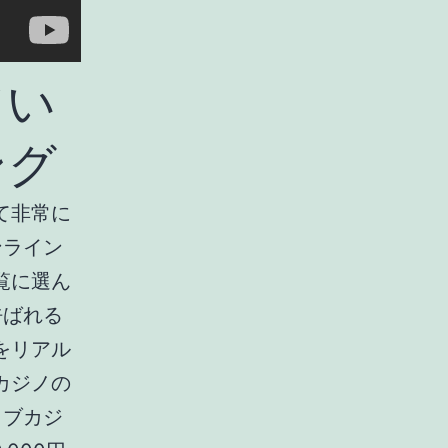
てい
ング
て非常に
ンライン
覧に選ん
呼ばれる
をリアル
カジノの
イブカジ