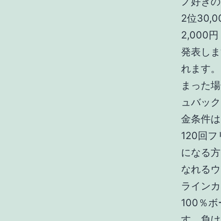
ノ好きの
2位30,0
2,000円
発表しま
れます。
まった場
ュバック
金条件は
120回
になる方
なれるウ
ラインカ
100％
す。負け