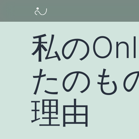
私のOn
たのも
理由