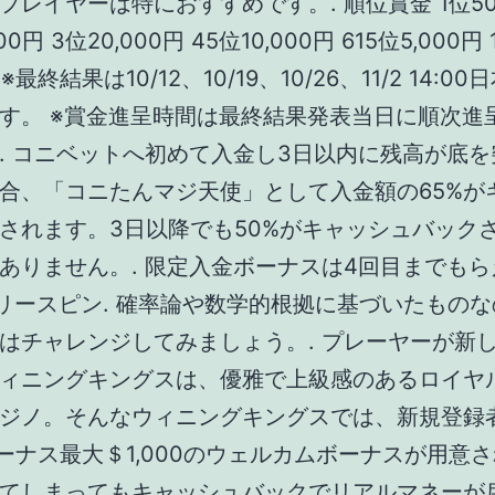
プレイヤーは特におすすめです。. 順位賞金 1位50,
00円 3位20,000円 45位10,000円 615位5,000円 
 ※最終結果は10/12、10/19、10/26、11/2 14:0
す。 ※賞金進呈時間は最終結果発表当日に順次進
. コニベットへ初めて入金し3日以内に残高が底
合、「コニたんマジ天使」として入金額の65%が
されます。3日以降でも50%がキャッシュバック
ありません。. 限定入金ボーナスは4回目までもら
フリースピン. 確率論や数学的根拠に基づいたもの
はチャレンジしてみましょう。. プレーヤーが新
ィニングキングスは、優雅で上級感のあるロイヤ
ジノ。そんなウィニングキングスでは、新規登録
ボーナス最大＄1,000のウェルカムボーナスが用意
てしまってもキャッシュバックでリアルマネーが