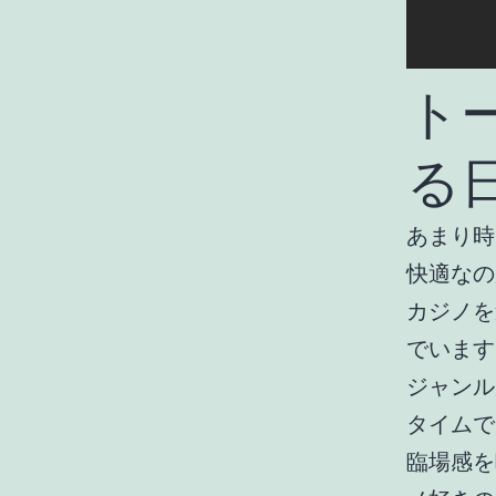
ト
る
あまり時
快適なの
カジノを
でいます
ジャンル
タイムで
臨場感を