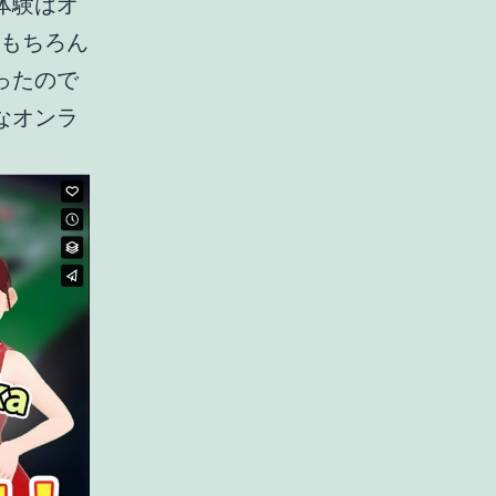
体験はオ
。もちろん
ったので
なオンラ