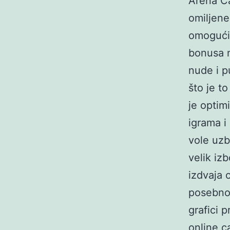
Arena Ca
omiljene
omogućit
bonusa n
nude i p
što je t
je optim
igrama i
vole uzb
velik iz
izdvaja 
posebno 
grafici 
online c