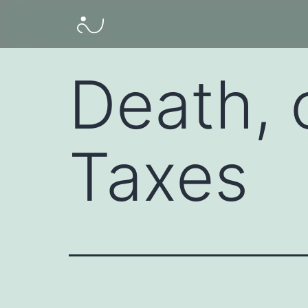
Death, 
Taxes