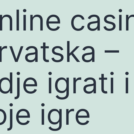
nline casi
rvatska –
je igrati i
oje igre