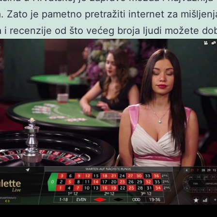
. Zato je pametno pretražiti internet za mišljenj
a i recenzije od što većeg broja ljudi možete dob