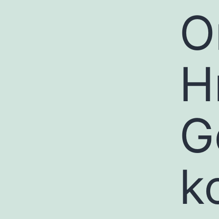
O
H
Gd
k