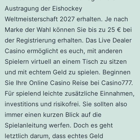
Austragung der Eishockey
Weltmeisterschaft 2027 erhalten. Je nach
Marke der Wahl können Sie bis zu 25 € bei
der Registrierung erhalten. Das Live Dealer
Casino ermöglicht es euch, mit anderen
Spielern virtuell an einem Tisch zu sitzen
und mit echtem Geld zu spielen. Beginnen
Sie Ihre Online Casino Reise bei Casino777.
Für spielend leichte zusätzliche Einnahmen,
investitions und risikofrei. Sie sollten also
immer einen kurzen Blick auf die
Spielanleitung werfen. Doch es geht
letztlich darum, dass echtes Geld