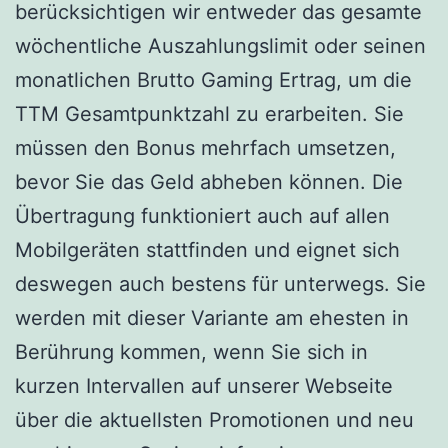
berücksichtigen wir entweder das gesamte
wöchentliche Auszahlungslimit oder seinen
monatlichen Brutto Gaming Ertrag, um die
TTM Gesamtpunktzahl zu erarbeiten. Sie
müssen den Bonus mehrfach umsetzen,
bevor Sie das Geld abheben können. Die
Übertragung funktioniert auch auf allen
Mobilgeräten stattfinden und eignet sich
deswegen auch bestens für unterwegs. Sie
werden mit dieser Variante am ehesten in
Berührung kommen, wenn Sie sich in
kurzen Intervallen auf unserer Webseite
über die aktuellsten Promotionen und neu