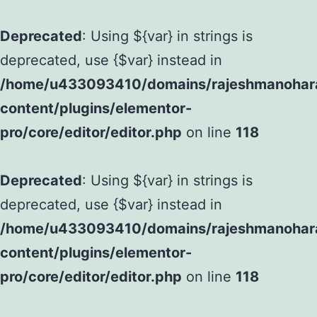
Deprecated
: Using ${var} in strings is
deprecated, use {$var} instead in
/home/u433093410/domains/rajeshmanohara
content/plugins/elementor-
pro/core/editor/editor.php
on line
118
Deprecated
: Using ${var} in strings is
deprecated, use {$var} instead in
/home/u433093410/domains/rajeshmanohara
content/plugins/elementor-
pro/core/editor/editor.php
on line
118