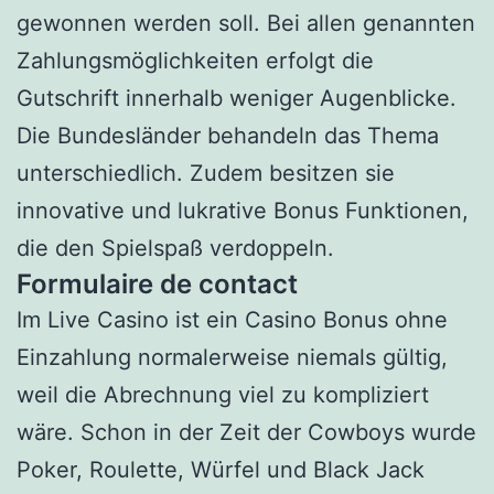
gewonnen werden soll. Bei allen genannten
Zahlungsmöglichkeiten erfolgt die
Gutschrift innerhalb weniger Augenblicke.
Die Bundesländer behandeln das Thema
unterschiedlich. Zudem besitzen sie
innovative und lukrative Bonus Funktionen,
die den Spielspaß verdoppeln.
Formulaire de contact
Im Live Casino ist ein Casino Bonus ohne
Einzahlung normalerweise niemals gültig,
weil die Abrechnung viel zu kompliziert
wäre. Schon in der Zeit der Cowboys wurde
Poker, Roulette, Würfel und Black Jack