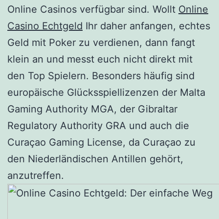
Online Casinos verfügbar sind. Wollt
Online
Casino Echtgeld
Ihr daher anfangen, echtes
Geld mit Poker zu verdienen, dann fangt
klein an und messt euch nicht direkt mit
den Top Spielern. Besonders häufig sind
europäische Glücksspiellizenzen der Malta
Gaming Authority MGA, der Gibraltar
Regulatory Authority GRA und auch die
Curaçao Gaming License, da Curaçao zu
den Niederländischen Antillen gehört,
anzutreffen.