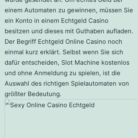
einem Automaten zu gewinnen, müssen Sie
ein Konto in einem Echtgeld Casino
besitzen und dieses mit Guthaben aufladen.
Der Begriff Echtgeld Online Casino noch
einmal kurz erklärt. Selbst wenn Sie sich
dafür entscheiden, Slot Machine kostenlos
und ohne Anmeldung zu spielen, ist die
Auswahl des richtigen Spielautomaten von
größter Bedeutung.