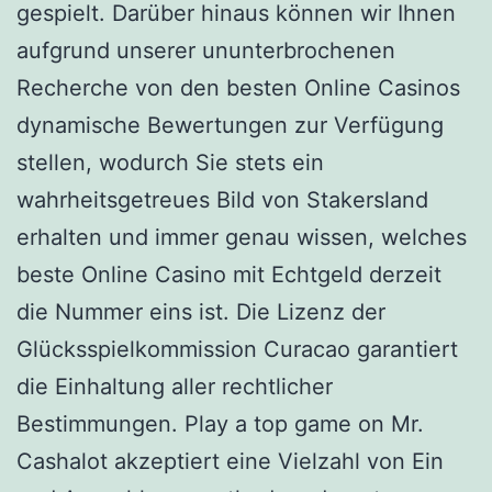
gespielt. Darüber hinaus können wir Ihnen
aufgrund unserer ununterbrochenen
Recherche von den besten Online Casinos
dynamische Bewertungen zur Verfügung
stellen, wodurch Sie stets ein
wahrheitsgetreues Bild von Stakersland
erhalten und immer genau wissen, welches
beste Online Casino mit Echtgeld derzeit
die Nummer eins ist. Die Lizenz der
Glücksspielkommission Curacao garantiert
die Einhaltung aller rechtlicher
Bestimmungen. Play a top game on Mr.
Cashalot akzeptiert eine Vielzahl von Ein