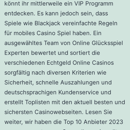
könnt ihr mittlerweile ein VIP Programm
entdecken. Es kann jedoch sein, dass
Spiele wie Blackjack vereinfachte Regeln
für mobiles Casino Spiel haben. Ein
ausgewähltes Team von Online Glücksspiel
Experten bewertet und sortiert die
verschiedenen Echtgeld Online Casinos
sorgfältig nach diversen Kriterien wie
Sicherheit, schnelle Auszahlungen und
deutschsprachigen Kundenservice und
erstellt Toplisten mit den aktuell besten und
sichersten Casinowebseiten. Lesen Sie
weiter, wir haben die Top 10 Anbieter 2023