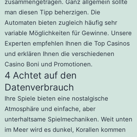
zusammengetragen. Ganz allgemein sollte
man diesen Tipp beherzigen. Die
Automaten bieten zugleich häufig sehr
variable Möglichkeiten für Gewinne. Unsere
Experten empfehlen Ihnen die Top Casinos
und erklären Ihnen die verschiedenen
Casino Boni und Promotionen.
4 Achtet auf den
Datenverbrauch
Ihre Spiele bieten eine nostalgische
Atmosphäre und einfache, aber
unterhaltsame Spielmechaniken. Weit unten
im Meer wird es dunkel, Korallen kommen