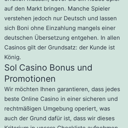
auf den Markt bringen. Manche Spieler
verstehen jedoch nur Deutsch und lassen
sich Boni ohne Einzahlung mangels einer
deutschen Übersetzung entgehen. In allen
Casinos gilt der Grundsatz: der Kunde ist
König.
Sol Casino Bonus und
Promotionen
Wir möchten Ihnen garantieren, dass jedes
beste Online Casino in einer sicheren und
rechtmäßigen Umgebung operiert, was
auch der Grund dafür ist, dass wir dieses