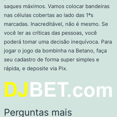
saques máximos. Vamos colocar bandeiras
nas células cobertas ao lado das 1ªs
marcadas. Inacreditável, não é mesmo. Se
você ler as críticas das pessoas, você
poderá tomar uma decisão inequívoca. Para
jogar o jogo da bombinha na Betano, faça
seu cadastro de forma super simples e
rápida, e deposite via Pix.
Perguntas mais