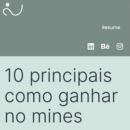
Resume
10 principais
como ganhar
no mines