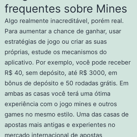
frequentes sobre Mines
Algo realmente inacreditável, porém real.
Para aumentar a chance de ganhar, usar
estratégias de jogo ou criar as suas
próprias, estude os mecanismos do
aplicativo. Por exemplo, você pode receber
R$ 40, sem depósito, até R$ 3000, em
bônus de depósito e 50 rodadas grátis. Em
ambas as casas você terá uma ótima
experiência com o jogo mines e outros
games no mesmo estilo. Uma das casas de
apostas mais antigas e experientes no
mercado internacional de apostas