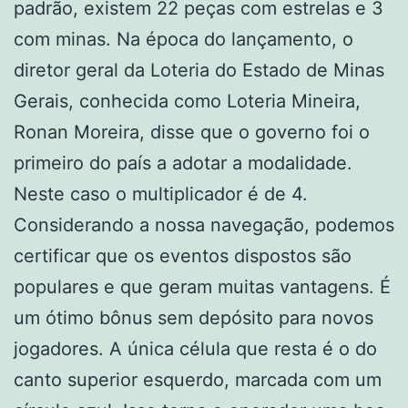
padrão, existem 22 peças com estrelas e 3
com minas. Na época do lançamento, o
diretor geral da Loteria do Estado de Minas
Gerais, conhecida como Loteria Mineira,
Ronan Moreira, disse que o governo foi o
primeiro do país a adotar a modalidade.
Neste caso o multiplicador é de 4.
Considerando a nossa navegação, podemos
certificar que os eventos dispostos são
populares e que geram muitas vantagens. É
um ótimo bônus sem depósito para novos
jogadores. A única célula que resta é o do
canto superior esquerdo, marcada com um