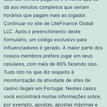
dá aos minutos completos que seriam
horários que pagam mais ao jogador.
Continuar no site de LiteFinance Global
LLC. Após o preenchimento deste
formulário, um código exclusivo para
influenciadores é gerado. A maior parte dos
nossos membros prefere jogar em seus
celulares, com mais de 80% fazendo isso.
Tudo isto no que diz respeito à
monitorização da atividade de sites de
casino ilegais em Portugal. Nestes casos
você encontrará muitas informações sobre,
por exemplo, apostas, apostas máximas e