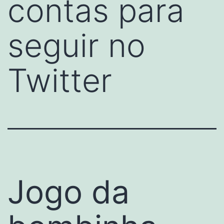
contas para
seguir no
Twitter
Jogo da