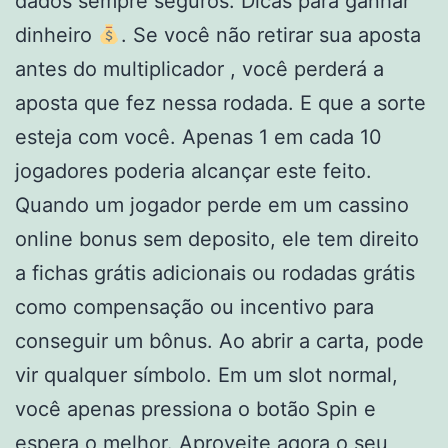
dados sempre seguros. Dicas para ganhar
dinheiro
. Se você não retirar sua aposta
antes do multiplicador , você perderá a
aposta que fez nessa rodada. E que a sorte
esteja com você. Apenas 1 em cada 10
jogadores poderia alcançar este feito.
Quando um jogador perde em um cassino
online bonus sem deposito, ele tem direito
a fichas grátis adicionais ou rodadas grátis
como compensação ou incentivo para
conseguir um bônus. Ao abrir a carta, pode
vir qualquer símbolo. Em um slot normal,
você apenas pressiona o botão Spin e
espera o melhor. Aproveite agora o seu