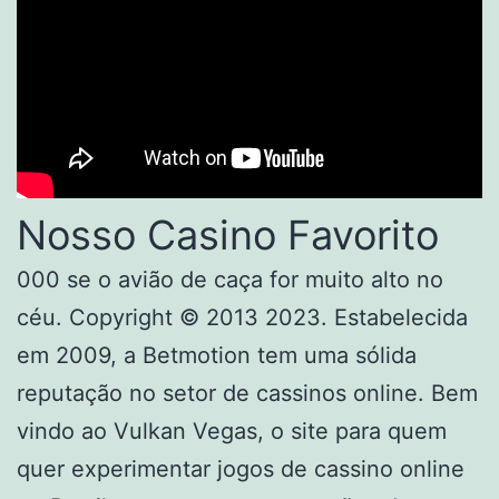
Nosso Casino Favorito
000 se o avião de caça for muito alto no
céu. Copyright © 2013 2023. Estabelecida
em 2009, a Betmotion tem uma sólida
reputação no setor de cassinos online. Bem
vindo ao Vulkan Vegas, o site para quem
quer experimentar jogos de cassino online