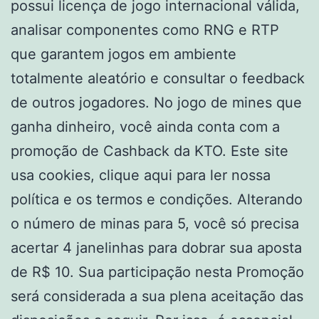
possui licença de jogo internacional válida,
analisar componentes como RNG e RTP
que garantem jogos em ambiente
totalmente aleatório e consultar o feedback
de outros jogadores. No jogo de mines que
ganha dinheiro, você ainda conta com a
promoção de Cashback da KTO. Este site
usa cookies, clique aqui para ler nossa
política e os termos e condições. Alterando
o número de minas para 5, você só precisa
acertar 4 janelinhas para dobrar sua aposta
de R$ 10. Sua participação nesta Promoção
será considerada a sua plena aceitação das