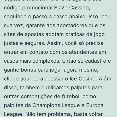
código promocional Blaze Cassino,
seguindo o passo a passo abaixo. Isso, por
sua vez, garante aos apostadores que os
sites de apostas adotam práticas de jogo
justas e seguras. Assim, você só precisa
entrar em contato com os atendentes em
casos mais complexos. Então se cadastre e
ganhe bônus para jogar agora mesmo,
clique aqui para acessar o Ice Casino. Além
disso, também publicamos palpites para
outras competições de futebol, como
palpites da Champions League e Europa
League. Não tem problema, basta voltar