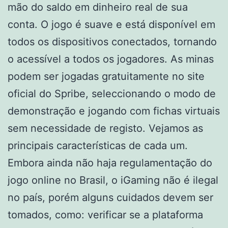
mão do saldo em dinheiro real de sua
conta. O jogo é suave e está disponível em
todos os dispositivos conectados, tornando
o acessível a todos os jogadores. As minas
podem ser jogadas gratuitamente no site
oficial do Spribe, seleccionando o modo de
demonstração e jogando com fichas virtuais
sem necessidade de registo. Vejamos as
principais características de cada um.
Embora ainda não haja regulamentação do
jogo online no Brasil, o iGaming não é ilegal
no país, porém alguns cuidados devem ser
tomados, como: verificar se a plataforma