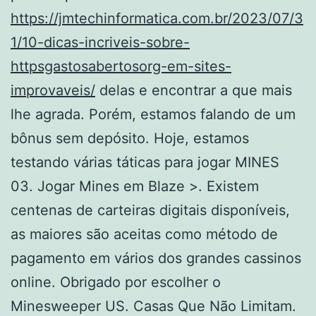
https://jmtechinformatica.com.br/2023/07/3
1/10-dicas-incriveis-sobre-
httpsgastosabertosorg-em-sites-
improvaveis/
delas e encontrar a que mais
lhe agrada. Porém, estamos falando de um
bônus sem depósito. Hoje, estamos
testando várias táticas para jogar MINES
03. Jogar Mines em Blaze >. Existem
centenas de carteiras digitais disponíveis,
as maiores são aceitas como método de
pagamento em vários dos grandes cassinos
online. Obrigado por escolher o
Minesweeper US. Casas Que Não Limitam.