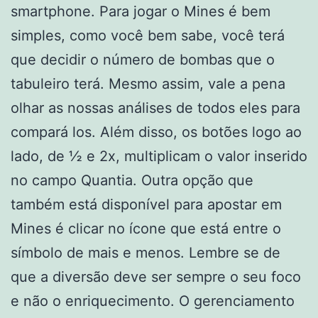
smartphone. Para jogar o Mines é bem
simples, como você bem sabe, você terá
que decidir o número de bombas que o
tabuleiro terá. Mesmo assim, vale a pena
olhar as nossas análises de todos eles para
compará los. Além disso, os botões logo ao
lado, de ½ e 2x, multiplicam o valor inserido
no campo Quantia. Outra opção que
também está disponível para apostar em
Mines é clicar no ícone que está entre o
símbolo de mais e menos. Lembre se de
que a diversão deve ser sempre o seu foco
e não o enriquecimento. O gerenciamento