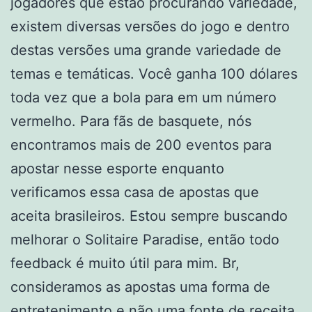
jogadores que estão procurando variedade,
existem diversas versões do jogo e dentro
destas versões uma grande variedade de
temas e temáticas. Você ganha 100 dólares
toda vez que a bola para em um número
vermelho. Para fãs de basquete, nós
encontramos mais de 200 eventos para
apostar nesse esporte enquanto
verificamos essa casa de apostas que
aceita brasileiros. Estou sempre buscando
melhorar o Solitaire Paradise, então todo
feedback é muito útil para mim. Br,
consideramos as apostas uma forma de
entretenimento e não uma fonte de receita