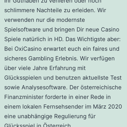
Ihr Guthaben zu verlieren oder noch
schlimmere Nachteile zu erleiden. Wir
verwenden nur die modernste
Spielsoftware und bringen Dir neue Casino
Spiele natürlich in HD. Das Wichtigste aber:
Bei OxiCasino erwartet euch ein faires und
sicheres Gambling Erlebnis. Wir verfügen
über viele Jahre Erfahrung mit
Glücksspielen und benutzen aktuellste Test
sowie Analysesoftware. Der österreichische
Finanzminister forderte in einer Rede in
einem lokalen Fernsehsender im März 2020
eine unabhängige Regulierung für
Glücksspiel in Österreich.