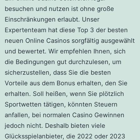
besuchen und nutzen ist ohne große
Einschränkungen erlaubt. Unser
Expertenteam hat diese Top 3 der besten
neuen Online Casinos sorgfältig ausgewählt
und bewertet. Wir empfehlen Ihnen, sich
die Bedingungen gut durchzulesen, um
sicherzustellen, dass Sie die besten
Vorteile aus dem Bonus erhalten, den Sie
erhalten. Soll heißen, wenn Sie plötzlich
Sportwetten tätigen, könnten Steuern
anfallen, bei normalen Casino Gewinnen
jedoch nicht. Deshalb bieten viele
Glücksspielanbieter, die 2022 oder 2023