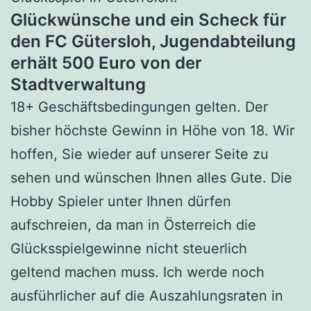
Glückwünsche und ein Scheck für
den FC Gütersloh, Jugendabteilung
erhält 500 Euro von der
Stadtverwaltung
18+ Geschäftsbedingungen gelten. Der
bisher höchste Gewinn in Höhe von 18. Wir
hoffen, Sie wieder auf unserer Seite zu
sehen und wünschen Ihnen alles Gute. Die
Hobby Spieler unter Ihnen dürfen
aufschreien, da man in Österreich die
Glücksspielgewinne nicht steuerlich
geltend machen muss. Ich werde noch
ausführlicher auf die Auszahlungsraten in