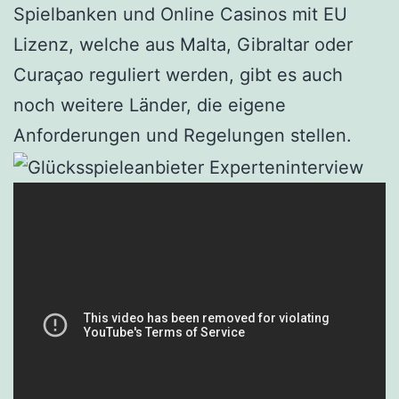
Spielbanken und Online Casinos mit EU
Lizenz, welche aus Malta, Gibraltar oder
Curaçao reguliert werden, gibt es auch
noch weitere Länder, die eigene
Anforderungen und Regelungen stellen.