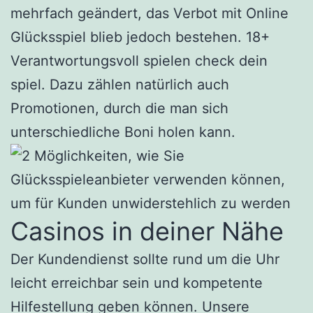
mehrfach geändert, das Verbot mit Online
Glücksspiel blieb jedoch bestehen. 18+
Verantwortungsvoll spielen check dein
spiel. Dazu zählen natürlich auch
Promotionen, durch die man sich
unterschiedliche Boni holen kann.
Casinos in deiner Nähe
Der Kundendienst sollte rund um die Uhr
leicht erreichbar sein und kompetente
Hilfestellung geben können. Unsere