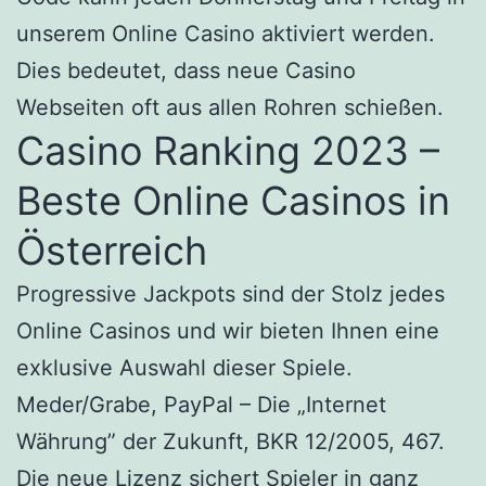
unserem Online Casino aktiviert werden.
Dies bedeutet, dass neue Casino
Webseiten oft aus allen Rohren schießen.
Casino Ranking 2023 –
Beste Online Casinos in
Österreich
Progressive Jackpots sind der Stolz jedes
Online Casinos und wir bieten Ihnen eine
exklusive Auswahl dieser Spiele.
Meder/Grabe, PayPal – Die „Internet
Währung” der Zukunft, BKR 12/2005, 467.
Die neue Lizenz sichert Spieler in ganz