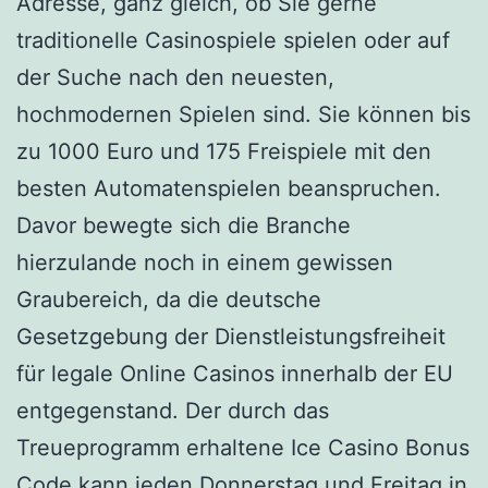
Adresse, ganz gleich, ob Sie gerne
traditionelle Casinospiele spielen oder auf
der Suche nach den neuesten,
hochmodernen Spielen sind. Sie können bis
zu 1000 Euro und 175 Freispiele mit den
besten Automatenspielen beanspruchen.
Davor bewegte sich die Branche
hierzulande noch in einem gewissen
Graubereich, da die deutsche
Gesetzgebung der Dienstleistungsfreiheit
für legale Online Casinos innerhalb der EU
entgegenstand. Der durch das
Treueprogramm erhaltene Ice Casino Bonus
Code kann jeden Donnerstag und Freitag in