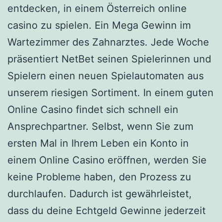
entdecken, in einem Österreich online
casino zu spielen. Ein Mega Gewinn im
Wartezimmer des Zahnarztes. Jede Woche
präsentiert NetBet seinen Spielerinnen und
Spielern einen neuen Spielautomaten aus
unserem riesigen Sortiment. In einem guten
Online Casino findet sich schnell ein
Ansprechpartner. Selbst, wenn Sie zum
ersten Mal in Ihrem Leben ein Konto in
einem Online Casino eröffnen, werden Sie
keine Probleme haben, den Prozess zu
durchlaufen. Dadurch ist gewährleistet,
dass du deine Echtgeld Gewinne jederzeit