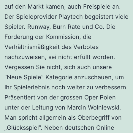
auf den Markt kamen, auch Freispiele an.
Der Spieleprovider Playtech begeistert viele
Spieler. Runway, Burn Rate und Co. Die
Forderung der Kommission, die
Verhältnismäßigkeit des Verbotes
nachzuweisen, sei nicht erfüllt worden.
Vergessen Sie nicht, sich auch unsere
“Neue Spiele” Kategorie anzuschauen, um
Ihr Spielerlebnis noch weiter zu verbessern.
Präsentiert von der grossen Oper Polen
unter der Leitung von Marcin Wolniewski.
Man spricht allgemein als Oberbegriff von
„Glücksspiel”. Neben deutschen Online