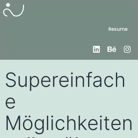
Resume
Supereinfach
e
Möglichkeiten