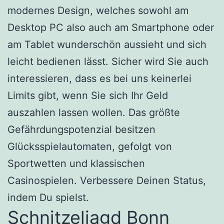
modernes Design, welches sowohl am
Desktop PC also auch am Smartphone oder
am Tablet wunderschön aussieht und sich
leicht bedienen lässt. Sicher wird Sie auch
interessieren, dass es bei uns keinerlei
Limits gibt, wenn Sie sich Ihr Geld
auszahlen lassen wollen. Das größte
Gefährdungspotenzial besitzen
Glücksspielautomaten, gefolgt von
Sportwetten und klassischen
Casinospielen. Verbessere Deinen Status,
indem Du spielst.
Schnitzeljagd Bonn