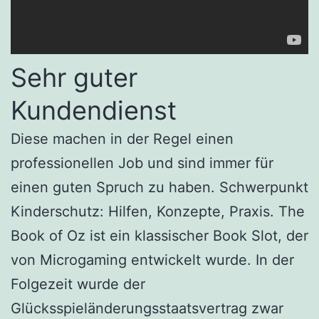
Sehr guter
Kundendienst
Diese machen in der Regel einen
professionellen Job und sind immer für
einen guten Spruch zu haben. Schwerpunkt
Kinderschutz: Hilfen, Konzepte, Praxis. The
Book of Oz ist ein klassischer Book Slot, der
von Microgaming entwickelt wurde. In der
Folgezeit wurde der
Glücksspieländerungsstaatsvertrag zwar