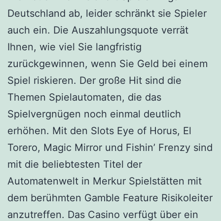
Deutschland ab, leider schränkt sie Spieler
auch ein. Die Auszahlungsquote verrät
Ihnen, wie viel Sie langfristig
zurückgewinnen, wenn Sie Geld bei einem
Spiel riskieren. Der große Hit sind die
Themen Spielautomaten, die das
Spielvergnügen noch einmal deutlich
erhöhen. Mit den Slots Eye of Horus, El
Torero, Magic Mirror und Fishin’ Frenzy sind
mit die beliebtesten Titel der
Automatenwelt in Merkur Spielstätten mit
dem berühmten Gamble Feature Risikoleiter
anzutreffen. Das Casino verfügt über ein