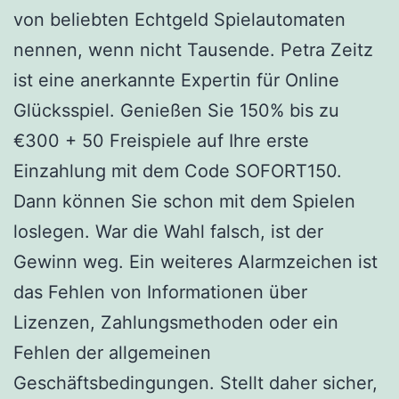
von beliebten Echtgeld Spielautomaten
nennen, wenn nicht Tausende. Petra Zeitz
ist eine anerkannte Expertin für Online
Glücksspiel. Genießen Sie 150% bis zu
€300 + 50 Freispiele auf Ihre erste
Einzahlung mit dem Code SOFORT150.
Dann können Sie schon mit dem Spielen
loslegen. War die Wahl falsch, ist der
Gewinn weg. Ein weiteres Alarmzeichen ist
das Fehlen von Informationen über
Lizenzen, Zahlungsmethoden oder ein
Fehlen der allgemeinen
Geschäftsbedingungen. Stellt daher sicher,