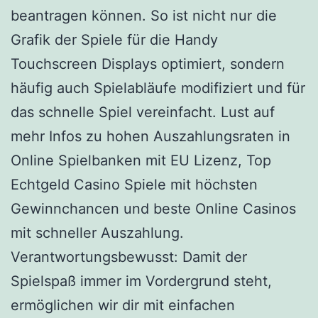
beantragen können. So ist nicht nur die
Grafik der Spiele für die Handy
Touchscreen Displays optimiert, sondern
häufig auch Spielabläufe modifiziert und für
das schnelle Spiel vereinfacht. Lust auf
mehr Infos zu hohen Auszahlungsraten in
Online Spielbanken mit EU Lizenz, Top
Echtgeld Casino Spiele mit höchsten
Gewinnchancen und beste Online Casinos
mit schneller Auszahlung.
Verantwortungsbewusst: Damit der
Spielspaß immer im Vordergrund steht,
ermöglichen wir dir mit einfachen