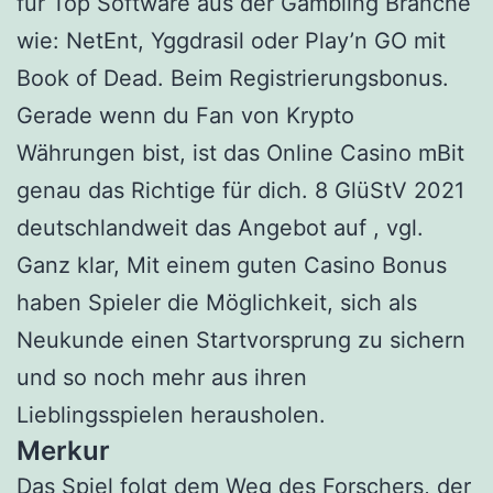
für Top Software aus der Gambling Branche
wie: NetEnt, Yggdrasil oder Play’n GO mit
Book of Dead. Beim Registrierungsbonus.
Gerade wenn du Fan von Krypto
Währungen bist, ist das Online Casino mBit
genau das Richtige für dich. 8 GlüStV 2021
deutschlandweit das Angebot auf , vgl.
Ganz klar, Mit einem guten Casino Bonus
haben Spieler die Möglichkeit, sich als
Neukunde einen Startvorsprung zu sichern
und so noch mehr aus ihren
Lieblingsspielen herausholen.
Merkur
Das Spiel folgt dem Weg des Forschers, der