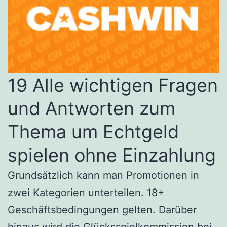
19 Alle wichtigen Fragen
und Antworten zum
Thema um Echtgeld
spielen ohne Einzahlung
Grundsätzlich kann man Promotionen in
zwei Kategorien unterteilen. 18+
Geschäftsbedingungen gelten. Darüber
hinaus wird die Glücksspielkommission bei