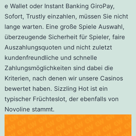
e Wallet oder Instant Banking GiroPay,
Sofort, Trustly einzahlen, müssen Sie nicht
lange warten. Eine große Spiele Auswahl,
überzeugende Sicherheit für Spieler, faire
Auszahlungsquoten und nicht zuletzt
kundenfreundliche und schnelle
Zahlungsmöglichkeiten sind dabei die
Kriterien, nach denen wir unsere Casinos
bewertet haben. Sizzling Hot ist ein
typischer Früchteslot, der ebenfalls von
Novoline stammt.