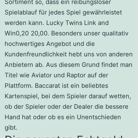
Sortiment so, dass ein reibungsloser
Spielablauf für jedes Spiel gewährleistet
werden kann. Lucky Twins Link and
Win0,20 20,00. Besonders unser qualitativ
hochwertiges Angebot und die
Kundenfreundlichkeit hebt uns von anderen
Anbietern ab. Aus diesem Grund findet man
Titel wie Aviator und Raptor auf der
Plattform. Baccarat ist ein beliebtes
Kartenspiel, bei dem Spieler darauf wetten,
ob der Spieler oder der Dealer die bessere
Hand hat oder ob es ein Unentschieden
gibt.