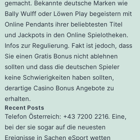
gemacht. Bekannte deutsche Marken wie
Bally Wulff oder Löwen Play begeistern mit
Online Pendants ihrer beliebtesten Titel
und Jackpots in den Online Spielotheken.
Infos zur Regulierung. Fakt ist jedoch, dass
Sie einen Gratis Bonus nicht ablehnen
sollten und dass die deutschen Spieler
keine Schwierigkeiten haben sollten,
derartige Casino Bonus Angebote zu
erhalten.
Recent Posts
Telefon Österreich: +43 7200 2216. Eine,
bei der sie sogar auf die neuesten
Ereignisse in Sachen eSport wetten