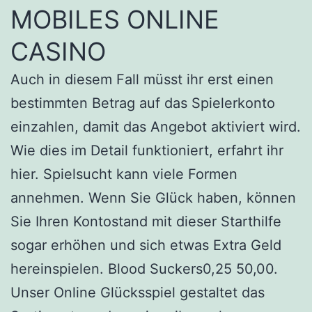
MOBILES ONLINE
CASINO
Auch in diesem Fall müsst ihr erst einen
bestimmten Betrag auf das Spielerkonto
einzahlen, damit das Angebot aktiviert wird.
Wie dies im Detail funktioniert, erfahrt ihr
hier. Spielsucht kann viele Formen
annehmen. Wenn Sie Glück haben, können
Sie Ihren Kontostand mit dieser Starthilfe
sogar erhöhen und sich etwas Extra Geld
hereinspielen. Blood Suckers0,25 50,00.
Unser Online Glücksspiel gestaltet das