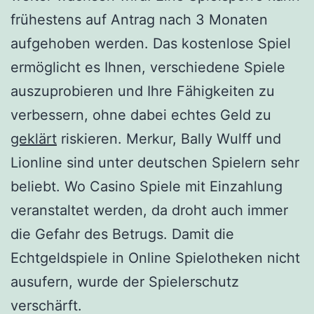
frühestens auf Antrag nach 3 Monaten
aufgehoben werden. Das kostenlose Spiel
ermöglicht es Ihnen, verschiedene Spiele
auszuprobieren und Ihre Fähigkeiten zu
verbessern, ohne dabei echtes Geld zu
geklärt
riskieren. Merkur, Bally Wulff und
Lionline sind unter deutschen Spielern sehr
beliebt. Wo Casino Spiele mit Einzahlung
veranstaltet werden, da droht auch immer
die Gefahr des Betrugs. Damit die
Echtgeldspiele in Online Spielotheken nicht
ausufern, wurde der Spielerschutz
verschärft.