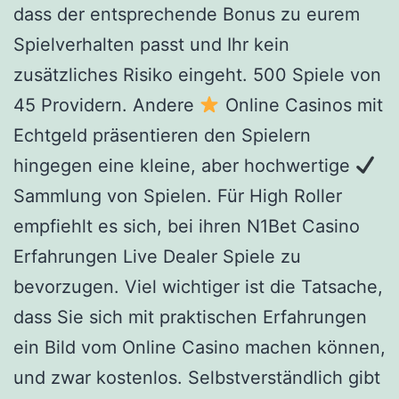
dass der entsprechende Bonus zu eurem
Spielverhalten passt und Ihr kein
zusätzliches Risiko eingeht. 500 Spiele von
45 Providern. Andere
Online Casinos mit
Echtgeld präsentieren den Spielern
hingegen eine kleine, aber hochwertige
Sammlung von Spielen. Für High Roller
empfiehlt es sich, bei ihren N1Bet Casino
Erfahrungen Live Dealer Spiele zu
bevorzugen. Viel wichtiger ist die Tatsache,
dass Sie sich mit praktischen Erfahrungen
ein Bild vom Online Casino machen können,
und zwar kostenlos. Selbstverständlich gibt