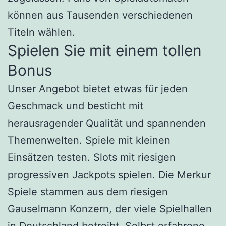
können aus Tausenden verschiedenen
Titeln wählen.
Spielen Sie mit einem tollen
Bonus
Unser Angebot bietet etwas für jeden
Geschmack und besticht mit
herausragender Qualität und spannenden
Themenwelten. Spiele mit kleinen
Einsätzen testen. Slots mit riesigen
progressiven Jackpots spielen. Die Merkur
Spiele stammen aus dem riesigen
Gauselmann Konzern, der viele Spielhallen
in Deutschland betreibt. Selbst erfahrene