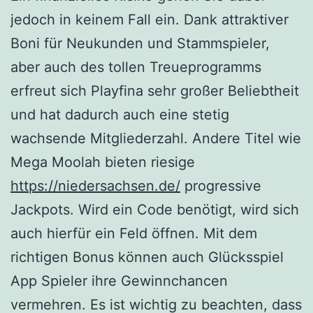
jedoch in keinem Fall ein. Dank attraktiver
Boni für Neukunden und Stammspieler,
aber auch des tollen Treueprogramms
erfreut sich Playfina sehr großer Beliebtheit
und hat dadurch auch eine stetig
wachsende Mitgliederzahl. Andere Titel wie
Mega Moolah bieten riesige
https://niedersachsen.de/
progressive
Jackpots. Wird ein Code benötigt, wird sich
auch hierfür ein Feld öffnen. Mit dem
richtigen Bonus können auch Glücksspiel
App Spieler ihre Gewinnchancen
vermehren. Es ist wichtig zu beachten, dass