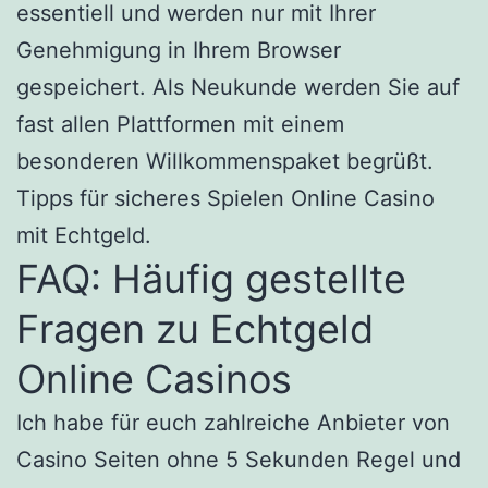
essentiell und werden nur mit Ihrer
Genehmigung in Ihrem Browser
gespeichert. Als Neukunde werden Sie auf
fast allen Plattformen mit einem
besonderen Willkommenspaket begrüßt.
Tipps für sicheres Spielen Online Casino
mit Echtgeld.
FAQ: Häufig gestellte
Fragen zu Echtgeld
Online Casinos
Ich habe für euch zahlreiche Anbieter von
Casino Seiten ohne 5 Sekunden Regel und