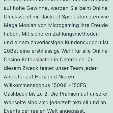
auf hohe Gewinne, werden Sie beim Online
Glücksspiel mit Jackpot Spielautomaten wie
Mega Moolah von Microgaming Ihre Freude
haben. Mit sicheren Zahlungsmethoden
und einem zuverlässigen Kundensupport ist
20Bet eine erstklassige Wahl für alle Online
Casino Enthusiasten in Österreich. Zu
diesem Zweck testet unser Team jeden
Anbieter auf Herz und Nieren.
Willkommensbonus 1500€ +150FS,
Cashback bis zu 2. Die Prämien auf unserer
Webseite sind also jederzeit aktuell und an
Events der realen Welt angepasst.