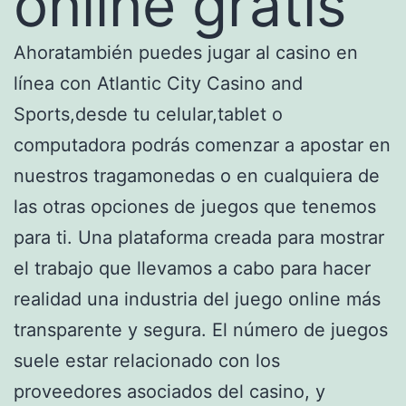
online gratis
Ahoratambién puedes jugar al casino en
línea con Atlantic City Casino and
Sports,desde tu celular,tablet o
computadora podrás comenzar a apostar en
nuestros tragamonedas o en cualquiera de
las otras opciones de juegos que tenemos
para ti. Una plataforma creada para mostrar
el trabajo que llevamos a cabo para hacer
realidad una industria del juego online más
transparente y segura. El número de juegos
suele estar relacionado con los
proveedores asociados del casino, y