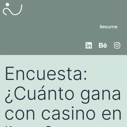
Resume
Encuesta:
¿Cuánto gana
con casino en