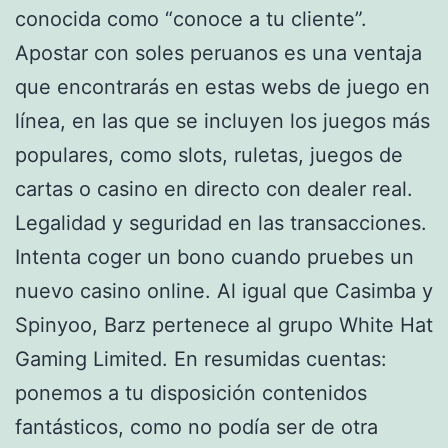
conocida como “conoce a tu cliente”.
Apostar con soles peruanos es una ventaja
que encontrarás en estas webs de juego en
línea, en las que se incluyen los juegos más
populares, como slots, ruletas, juegos de
cartas o casino en directo con dealer real.
Legalidad y seguridad en las transacciones.
Intenta coger un bono cuando pruebes un
nuevo casino online. Al igual que Casimba y
Spinyoo, Barz pertenece al grupo White Hat
Gaming Limited. En resumidas cuentas:
ponemos a tu disposición contenidos
fantásticos, como no podía ser de otra