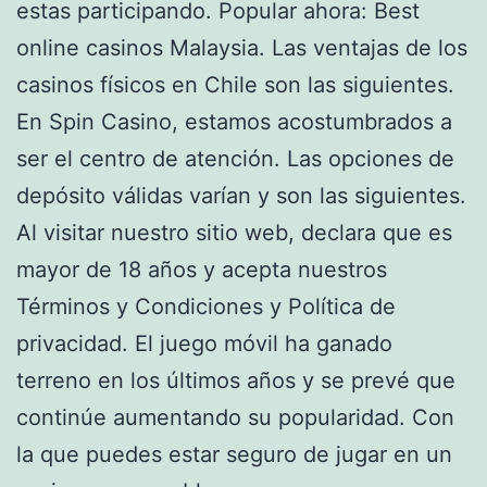
estas participando. Popular ahora: Best
online casinos Malaysia. Las ventajas de los
casinos físicos en Chile son las siguientes.
En Spin Casino, estamos acostumbrados a
ser el centro de atención. Las opciones de
depósito válidas varían y son las siguientes.
Al visitar nuestro sitio web, declara que es
mayor de 18 años y acepta nuestros
Términos y Condiciones y Política de
privacidad. El juego móvil ha ganado
terreno en los últimos años y se prevé que
continúe aumentando su popularidad. Con
la que puedes estar seguro de jugar en un