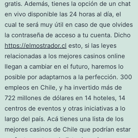
gratis. Además, tienes la opción de un chat
en vivo disponible las 24 horas al día, el
cual te será muy útil en caso de que olvides
la contraseña de acceso a tu cuenta. Dicho
https://elmostrador.cl
esto, si las leyes
relacionadas a los mejores casinos online
llegan a cambiar en el futuro, haremos lo
posible por adaptarnos a la perfección. 300
empleos en Chile, y ha invertido más de
722 millones de dólares en 14 hoteles, 14
centros de eventos y otras iniciativas a lo
largo del país. Acá tienes una lista de los
mejores casinos de Chile que podrían estar