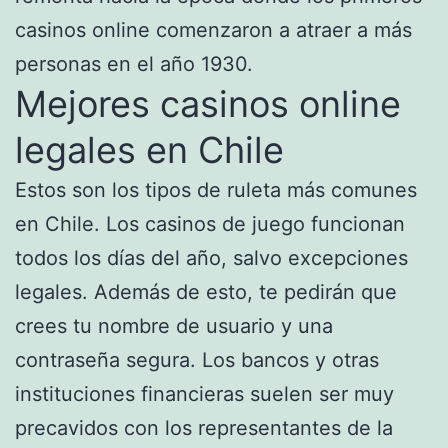
casinos online comenzaron a atraer a más
personas en el año 1930.
Mejores casinos online
legales en Chile
Estos son los tipos de ruleta más comunes
en Chile. Los casinos de juego funcionan
todos los días del año, salvo excepciones
legales. Además de esto, te pedirán que
crees tu nombre de usuario y una
contraseña segura. Los bancos y otras
instituciones financieras suelen ser muy
precavidos con los representantes de la