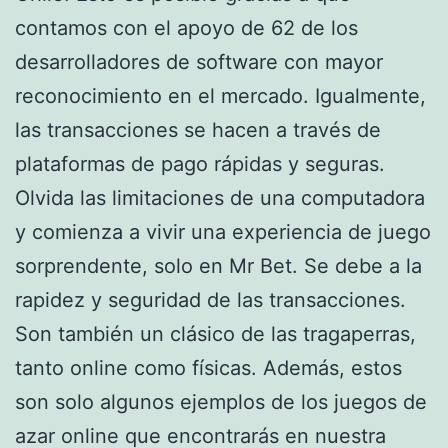
contamos con el apoyo de 62 de los
desarrolladores de software con mayor
reconocimiento en el mercado. Igualmente,
las transacciones se hacen a través de
plataformas de pago rápidas y seguras.
Olvida las limitaciones de una computadora
y comienza a vivir una experiencia de juego
sorprendente, solo en Mr Bet. Se debe a la
rapidez y seguridad de las transacciones.
Son también un clásico de las tragaperras,
tanto online como físicas. Además, estos
son solo algunos ejemplos de los juegos de
azar online que encontrarás en nuestra