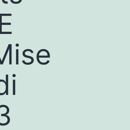
E
Mise
di
3