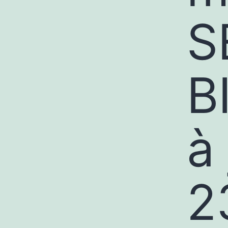
S
B
à
2