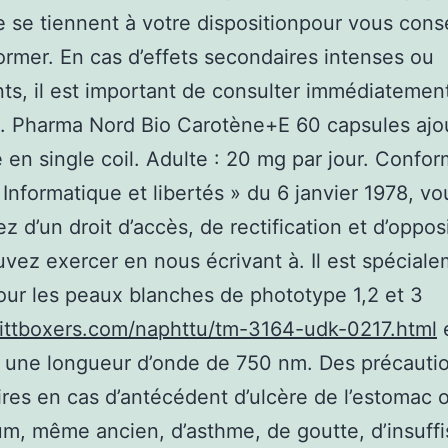
le se tiennent à votre dispositionpour vous conse
ormer. En cas d’effets secondaires intenses ou
nts, il est important de consulter immédiatemen
. Pharma Nord Bio Carotène+E 60 capsules ajo
en single coil. Adulte : 20 mg par jour. Conf
« Informatique et libertés » du 6 janvier 1978, vo
ez d’un droit d’accès, de rectification et d’oppos
vez exercer en nous écrivant à. Il est spécial
ur les peaux blanches de phototype 1,2 et 3
hittboxers.com/naphttu/tm-3164-udk-0217.html
e
 une longueur d’onde de 750 nm. Des précautio
res en cas d’antécédent d’ulcère de l’estomac 
, même ancien, d’asthme, de goutte, d’insuff