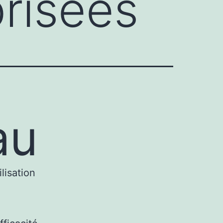
brisées
au
lisation