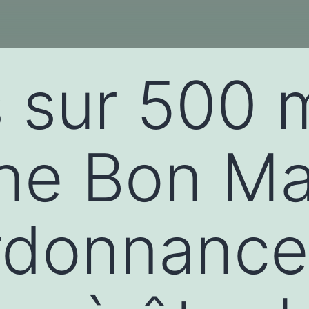
s sur 500 
ine Bon M
rdonnance