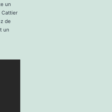
te un
 Cattier
ez de
t un