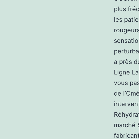
plus fré
les pati
rougeurs
sensatio
perturba
a près d
Ligne La
vous pas
de l’Omé
interven
Réhydrat
marché S
fabrican