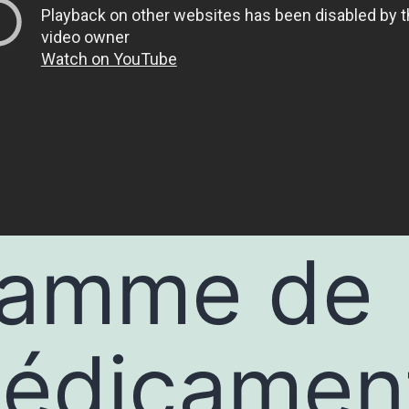
amme de
édicamen