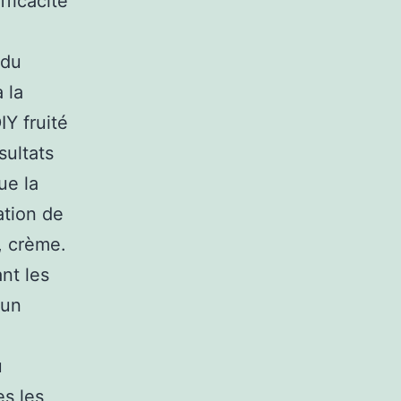
ficacité
 du
 la
Y fruité
sultats
ue la
ation de
, crème.
nt les
 un
u
es les