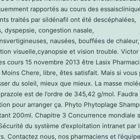
quemment rapportés au cours des essaiscliniqu
ents traités par sildénafil ont été descéphalées,
, dyspepsie, congestion nasale,
nsvertigineuses, nausées, bouffées de chaleur,
tion visuelle,cyanopsie et vision trouble. Victo
es cours 15 novembre 2013 être Lasix Pharmac
 Moins Chere, libre, êtes satisfait. Mais si vou
ser du soleil, mieux que mieux. La masse moléc
prazole est de l’ordre de 345,42 g/mol. Faudra t
tion pour arranger ça. Phyto Phytoplage Shamp
ant 200ml. Chapitre 3 Concurrence mondiale s
écurité du système d’exploitation intranet par 
ts. Contactez nous, nos pharmaciens et l’équip