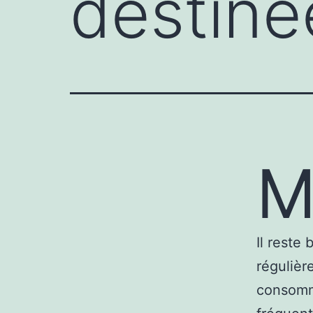
destiné
M
Il reste 
régulièr
consomma