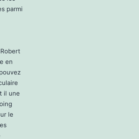
es parmi
r Robert
ie en
s pouvez
ulaire
 il une
oing
ur le
les
e