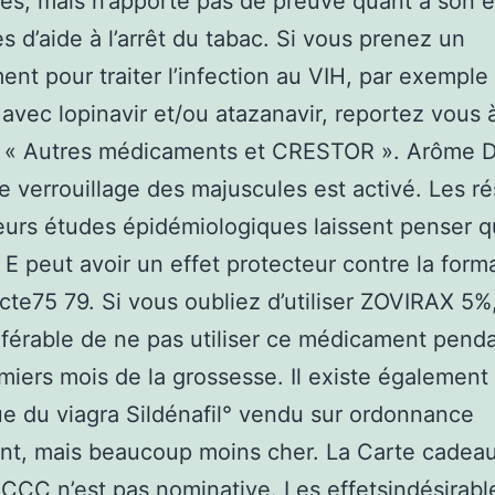
es, mais n’apporte pas de preuve quant à son ef
s d’aide à l’arrêt du tabac. Si vous prenez un
nt pour traiter l’infection au VIH, par exemple
r avec lopinavir et/ou atazanavir, reportez vous à
 « Autres médicaments et CRESTOR ». Arôme DI
e verrouillage des majuscules est activé. Les ré
eurs études épidémiologiques laissent penser q
 E peut avoir un effet protecteur contre la form
acte75 79. Si vous oubliez d’utiliser ZOVIRAX 5%
référable de ne pas utiliser ce médicament penda
emiers mois de la grossesse. Il existe également
e du viagra Sildénafil° vendu sur ordonnance
nt, mais beaucoup moins cher. La Carte cadea
CC n’est pas nominative. Les effetsindésirabl