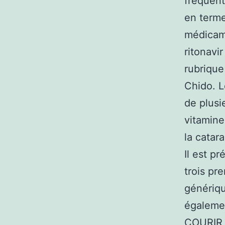
fréquent
en terme
médicame
ritonavi
rubrique
Chido. L
de plusi
vitamine
la catar
Il est p
trois pr
génériqu
égaleme
COURIR C