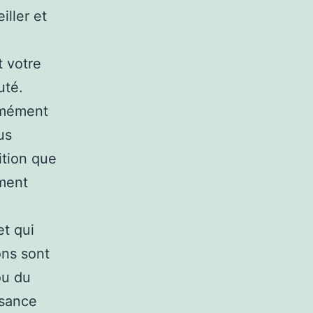
iller et
t votre
uté.
ormément
us
ition que
ement
t qui
ns sont
ou du
isance