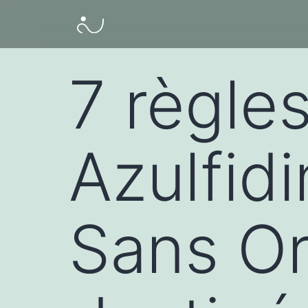
7 règle
Azulfid
Sans O