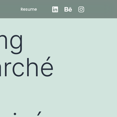
Resume
mg
arché