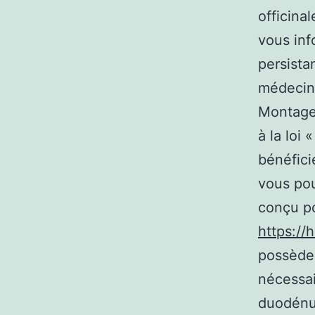
officina
vous inf
persista
médecin
Montage 
à la loi 
bénéfici
vous pou
conçu po
https://
possède
nécessai
duodénum