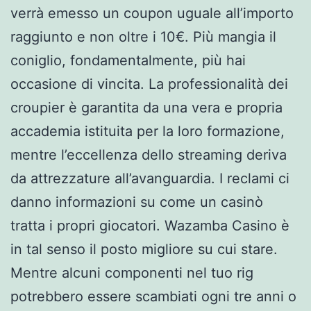
verrà emesso un coupon uguale all’importo
raggiunto e non oltre i 10€. Più mangia il
coniglio, fondamentalmente, più hai
occasione di vincita. La professionalità dei
croupier è garantita da una vera e propria
accademia istituita per la loro formazione,
mentre l’eccellenza dello streaming deriva
da attrezzature all’avanguardia. I reclami ci
danno informazioni su come un casinò
tratta i propri giocatori. Wazamba Casino è
in tal senso il posto migliore su cui stare.
Mentre alcuni componenti nel tuo rig
potrebbero essere scambiati ogni tre anni o