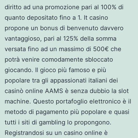
diritto ad una promozione pari al 100% di
quanto depositato fino a 1. It casino
propone un bonus di benvenuto davvero
vantaggioso, pari al 125% della somma
versata fino ad un massimo di 500€ che
potrà venire comodamente sbloccato
giocando. Il gioco più famoso e più
popolare tra gli appassionati italiani dei
casinò online AAMS è senza dubbio la slot
machine. Questo portafoglio elettronico è il
metodo di pagamento più popolare e quasi
tutti i siti di gambling lo propongono.
Registrandosi su un casino online è