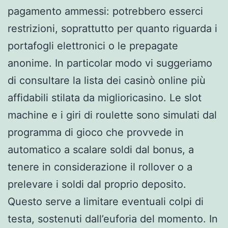
pagamento ammessi: potrebbero esserci
restrizioni, soprattutto per quanto riguarda i
portafogli elettronici o le prepagate
anonime. In particolar modo vi suggeriamo
di consultare la lista dei casinò online più
affidabili stilata da miglioricasino. Le slot
machine e i giri di roulette sono simulati dal
programma di gioco che provvede in
automatico a scalare soldi dal bonus, a
tenere in considerazione il rollover o a
prelevare i soldi dal proprio deposito.
Questo serve a limitare eventuali colpi di
testa, sostenuti dall’euforia del momento. In