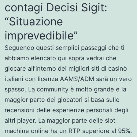
contagi Decisi Sigit:
“Situazione
imprevedibile”
Seguendo questi semplici passaggi che ti
abbiamo elencato qui sopra vedrai che
giocare all’interno dei migliori siti di casinò
italiani con licenza AAMS/ADM sarà un vero
spasso. La community è molto grande e la
maggior parte dei giocatori si basa sulle
recensioni delle esperienze personali degli
altri player. La maggior parte delle slot
machine online ha un RTP superiore al 95%.