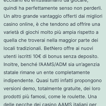
quindi ha perfettamente senso non perderli.
Un altro grande vantaggio offerti dai migliori
casino online, è che tendono ad offrire una
varietà di giochi molto più ampia rispetto a
quella che troverai nella maggior parte dei
locali tradizionali. BetNero offre ai nuovi
utenti iscritti 10€ di bonus senza deposito.
Inoltre, benché l’AAMS/ADM sia un’agenzia
statale rimane un ente completamente
indipendente. Quasi tutti infatti propongono
versioni demo, totalmente gratuite, dei loro
prodotti più famosi, come le roulette. Una
delle pecche dei casino AAMS italiani per