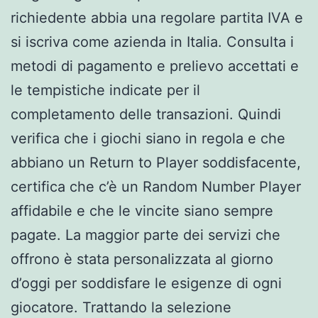
richiedente abbia una regolare partita IVA e
si iscriva come azienda in Italia. Consulta i
metodi di pagamento e prelievo accettati e
le tempistiche indicate per il
completamento delle transazioni. Quindi
verifica che i giochi siano in regola e che
abbiano un Return to Player soddisfacente,
certifica che c’è un Random Number Player
affidabile e che le vincite siano sempre
pagate. La maggior parte dei servizi che
offrono è stata personalizzata al giorno
d’oggi per soddisfare le esigenze di ogni
giocatore. Trattando la selezione