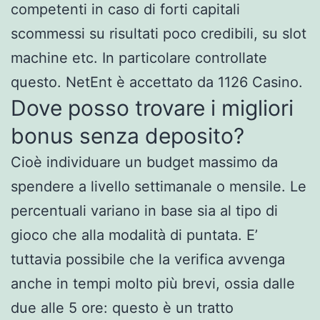
competenti in caso di forti capitali
scommessi su risultati poco credibili, su slot
machine etc. In particolare controllate
questo. NetEnt è accettato da 1126 Casino.
Dove posso trovare i migliori
bonus senza deposito?
Cioè individuare un budget massimo da
spendere a livello settimanale o mensile. Le
percentuali variano in base sia al tipo di
gioco che alla modalità di puntata. E’
tuttavia possibile che la verifica avvenga
anche in tempi molto più brevi, ossia dalle
due alle 5 ore: questo è un tratto