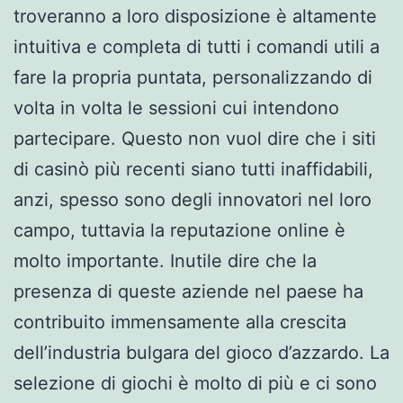
troveranno a loro disposizione è altamente
intuitiva e completa di tutti i comandi utili a
fare la propria puntata, personalizzando di
volta in volta le sessioni cui intendono
partecipare. Questo non vuol dire che i siti
di casinò più recenti siano tutti inaffidabili,
anzi, spesso sono degli innovatori nel loro
campo, tuttavia la reputazione online è
molto importante. Inutile dire che la
presenza di queste aziende nel paese ha
contribuito immensamente alla crescita
dell’industria bulgara del gioco d’azzardo. La
selezione di giochi è molto di più e ci sono