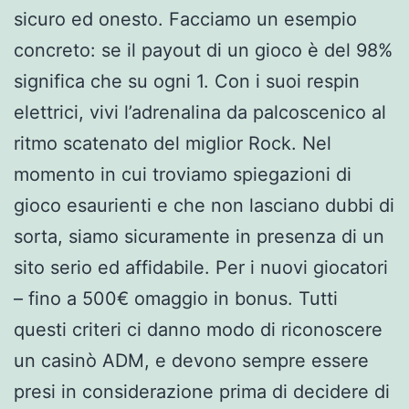
sicuro ed onesto. Facciamo un esempio
concreto: se il payout di un gioco è del 98%
significa che su ogni 1. Con i suoi respin
elettrici, vivi l’adrenalina da palcoscenico al
ritmo scatenato del miglior Rock. Nel
momento in cui troviamo spiegazioni di
gioco esaurienti e che non lasciano dubbi di
sorta, siamo sicuramente in presenza di un
sito serio ed affidabile. Per i nuovi giocatori
– fino a 500€ omaggio in bonus. Tutti
questi criteri ci danno modo di riconoscere
un casinò ADM, e devono sempre essere
presi in considerazione prima di decidere di