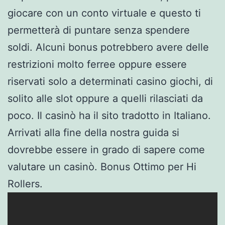
giocare con un conto virtuale e questo ti
permetterà di puntare senza spendere
soldi. Alcuni bonus potrebbero avere delle
restrizioni molto ferree oppure essere
riservati solo a determinati casino giochi, di
solito alle slot oppure a quelli rilasciati da
poco. Il casinò ha il sito tradotto in Italiano.
Arrivati alla fine della nostra guida si
dovrebbe essere in grado di sapere come
valutare un casinò. Bonus Ottimo per Hi
Rollers.