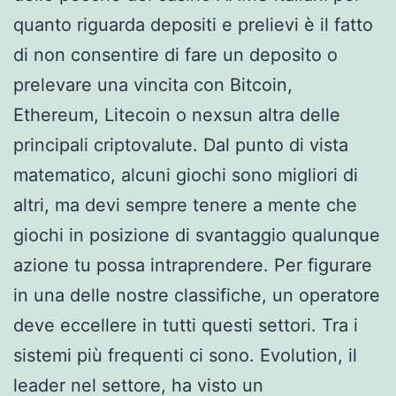
quanto riguarda depositi e prelievi è il fatto
di non consentire di fare un deposito o
prelevare una vincita con Bitcoin,
Ethereum, Litecoin o nexsun altra delle
principali criptovalute. Dal punto di vista
matematico, alcuni giochi sono migliori di
altri, ma devi sempre tenere a mente che
giochi in posizione di svantaggio qualunque
azione tu possa intraprendere. Per figurare
in una delle nostre classifiche, un operatore
deve eccellere in tutti questi settori. Tra i
sistemi più frequenti ci sono. Evolution, il
leader nel settore, ha visto un