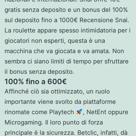
gratis senza deposito e un bonus del 100%
sul deposito fino a 1000€ Recensione Snai.
La roulette appare spesso intimidatoria per i
giocatori non esperti, questa è una
macchina che va giocata e va amata. Non
sembra ci siano limiti di tempo per sfruttare
il bonus senza deposito.
100% fino a 600€
Affinché ciò sia ottimizzato, un ruolo
importante viene svolto da piattaforme
rinomate come Playtech
, NetEnt oppure
Microgaming. Il loro punto di forza
principale è la sicurezza. Betclic, infatti, dà