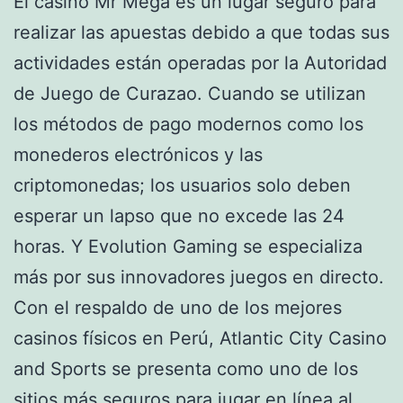
El casino Mr Mega es un lugar seguro para
realizar las apuestas debido a que todas sus
actividades están operadas por la Autoridad
de Juego de Curazao. Cuando se utilizan
los métodos de pago modernos como los
monederos electrónicos y las
criptomonedas; los usuarios solo deben
esperar un lapso que no excede las 24
horas. Y Evolution Gaming se especializa
más por sus innovadores juegos en directo.
Con el respaldo de uno de los mejores
casinos físicos en Perú, Atlantic City Casino
and Sports se presenta como uno de los
sitios más seguros para jugar en línea al