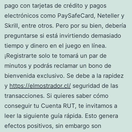
pago con tarjetas de crédito y pagos
electrónicos como PaySafeCard, Neteller y
Skrill, entre otros. Pero por su bien, debería
preguntarse si está invirtiendo demasiado
tiempo y dinero en el juego en línea.
¡Registrarte solo te tomará un par de
minutos y podrás reclamar un bono de
bienvenida exclusivo. Se debe a la rapidez
y
https://elmostrador.cl/
seguridad de las
transacciones. Si quieres saber cómo
conseguir tu Cuenta RUT, te invitamos a
leer la siguiente guía rápida. Esto genera
efectos positivos, sin embargo son