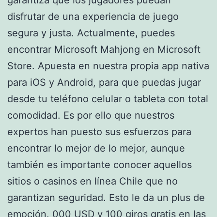
garantiza que los jugadores puedan
disfrutar de una experiencia de juego
segura y justa. Actualmente, puedes
encontrar Microsoft Mahjong en Microsoft
Store. Apuesta en nuestra propia app nativa
para iOS y Android, para que puedas jugar
desde tu teléfono celular o tableta con total
comodidad. Es por ello que nuestros
expertos han puesto sus esfuerzos para
encontrar lo mejor de lo mejor, aunque
también es importante conocer aquellos
sitios o casinos en línea Chile que no
garantizan seguridad. Esto le da un plus de
emoción. 000 USD y 100 giros gratis en las