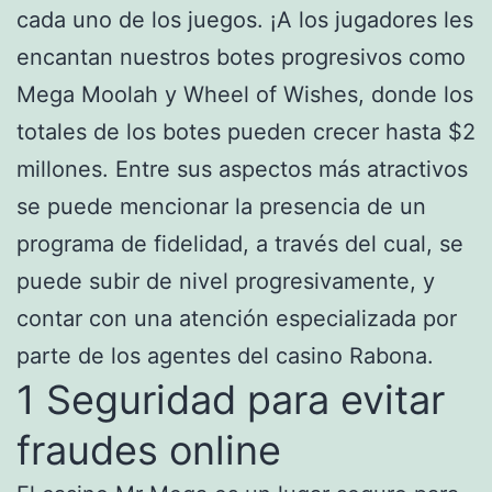
cada uno de los juegos. ¡A los jugadores les
encantan nuestros botes progresivos como
Mega Moolah y Wheel of Wishes, donde los
totales de los botes pueden crecer hasta $2
millones. Entre sus aspectos más atractivos
se puede mencionar la presencia de un
programa de fidelidad, a través del cual, se
puede subir de nivel progresivamente, y
contar con una atención especializada por
parte de los agentes del casino Rabona.
1 Seguridad para evitar
fraudes online