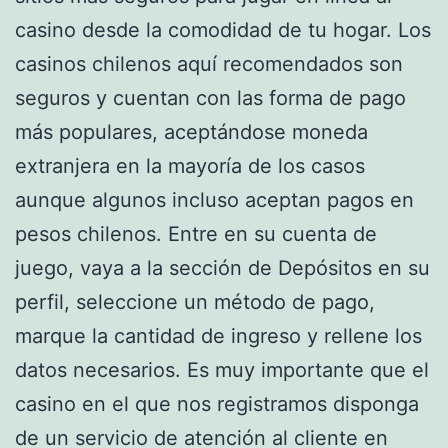
casino desde la comodidad de tu hogar. Los
casinos chilenos aquí recomendados son
seguros y cuentan con las forma de pago
más populares, aceptándose moneda
extranjera en la mayoría de los casos
aunque algunos incluso aceptan pagos en
pesos chilenos. Entre en su cuenta de
juego, vaya a la sección de Depósitos en su
perfil, seleccione un método de pago,
marque la cantidad de ingreso y rellene los
datos necesarios. Es muy importante que el
casino en el que nos registramos disponga
de un servicio de atención al cliente en