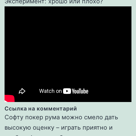
Ссылка на комментарий
Софту покер рума можно смело дать
высокую оценку – играть приятно и