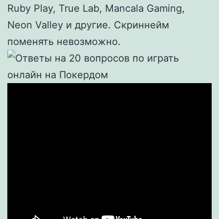
Ruby Play, True Lab, Mancala Gaming,
Neon Valley и другие. Скриннейм
поменять невозможно.