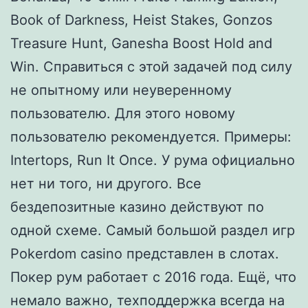
Book of Darkness, Heist Stakes, Gonzos
Treasure Hunt, Ganesha Boost Hold and
Win. Справиться с этой задачей под силу
не опытному или неуверенному
пользователю. Для этого новому
пользователю рекомендуется. Примеры:
Intertops, Run It Once. У рума официально
нет ни того, ни другого. Все
бездепозитные казино действуют по
одной схеме. Самый большой раздел игр
Pokerdom casino представлен в слотах.
Покер рум работает с 2016 года. Ещё, что
немало важно, техподдержка всегда на