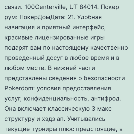
связи. 100Centerville, UT 84014. Покер
рум: ПокерДомДата: 21. Удобная
навигация и приятный интерфейс,
красивые лицензированные игры
подарят вам по настоящему качественно
проведенный досуг в любое время и в
любом месте. В нижней части
представлены сведения о безопасности
Pokerdom: условия предоставления
услуг, конфиденциальность, антифрод.
Она включает классическую 3 макс
структуру и хэдз ап. Учитывались
текущие турниры плюс предстоящие, в