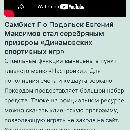
Самбист Г о Подольск Евгений
Максимов стал серебряным
призером «Динамовских
спортивных игр»
Отдельные функции вынесены в пункт
главного меню «Настройки». Для
пополнения счета и кешаута зеркало
Покердом предоставляет большой набор
средств. Также на официальном ресурсе
можно скачать клиентскую программу,
позволяющую играть не заходя на сайт.