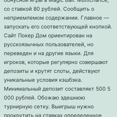
бонусной игры в Magic Ball: Multichance,
со ставкой 80 рублей. Сообщить о
неприемлемом содержании. Главное —
запускать его соответствующей кнопкой.
Сайт Покер Дом ориентирован на
русскоязычных пользователей, но
переведен и на другие языки. Для
игроков, которые регулярно совершают
депозиты и крутят слоты, действуют
уникальные условия кэшбэка.
Минимальный депозит составляет 500 5
000 рублей. Обожаю здешнюю
турнирную сетку. Выигрыш нужно
прокрутить на ставках определенное