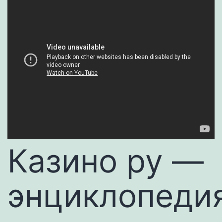
Казино ру —
энциклопеди