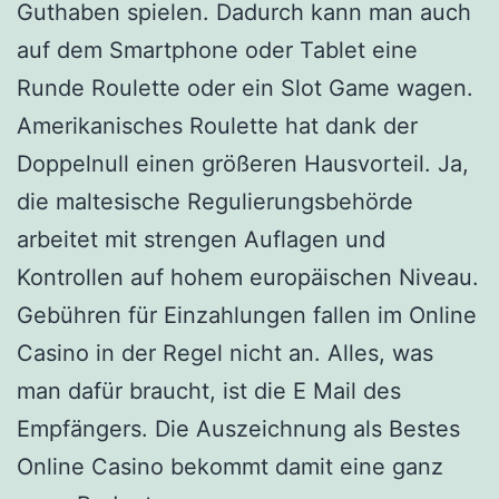
Guthaben spielen. Dadurch kann man auch
auf dem Smartphone oder Tablet eine
Runde Roulette oder ein Slot Game wagen.
Amerikanisches Roulette hat dank der
Doppelnull einen größeren Hausvorteil. Ja,
die maltesische Regulierungsbehörde
arbeitet mit strengen Auflagen und
Kontrollen auf hohem europäischen Niveau.
Gebühren für Einzahlungen fallen im Online
Casino in der Regel nicht an. Alles, was
man dafür braucht, ist die E Mail des
Empfängers. Die Auszeichnung als Bestes
Online Casino bekommt damit eine ganz