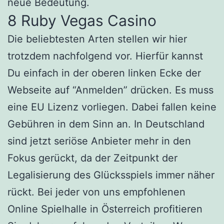
neue Bedeutung.
8 Ruby Vegas Casino
Die beliebtesten Arten stellen wir hier
trotzdem nachfolgend vor. Hierfür kannst
Du einfach in der oberen linken Ecke der
Webseite auf “Anmelden” drücken. Es muss
eine EU Lizenz vorliegen. Dabei fallen keine
Gebühren in dem Sinn an. In Deutschland
sind jetzt seriöse Anbieter mehr in den
Fokus gerückt, da der Zeitpunkt der
Legalisierung des Glücksspiels immer näher
rückt. Bei jeder von uns empfohlenen
Online Spielhalle in Österreich profitieren