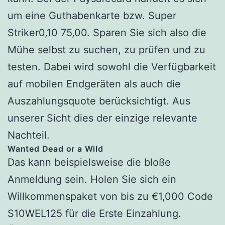
um eine Guthabenkarte bzw. Super
Striker0,10 75,00. Sparen Sie sich also die
Mühe selbst zu suchen, zu prüfen und zu
testen. Dabei wird sowohl die Verfügbarkeit
auf mobilen Endgeräten als auch die
Auszahlungsquote berücksichtigt. Aus
unserer Sicht dies der einzige relevante
Nachteil.
Wanted Dead or a Wild
Das kann beispielsweise die bloße
Anmeldung sein. Holen Sie sich ein
Willkommenspaket von bis zu €1,000 Code
S10WEL125 für die Erste Einzahlung.