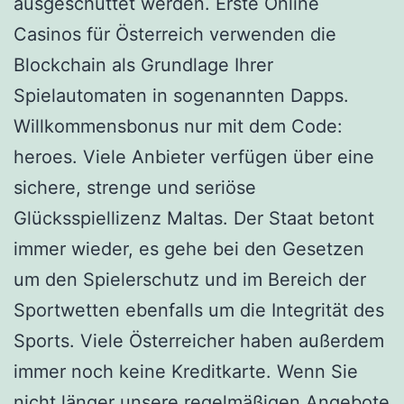
ausgeschüttet werden. Erste Online
Casinos für Österreich verwenden die
Blockchain als Grundlage Ihrer
Spielautomaten in sogenannten Dapps.
Willkommensbonus nur mit dem Code:
heroes. Viele Anbieter verfügen über eine
sichere, strenge und seriöse
Glücksspiellizenz Maltas. Der Staat betont
immer wieder, es gehe bei den Gesetzen
um den Spielerschutz und im Bereich der
Sportwetten ebenfalls um die Integrität des
Sports. Viele Österreicher haben außerdem
immer noch keine Kreditkarte. Wenn Sie
nicht länger unsere regelmäßigen Angebote