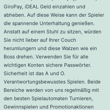
GiroPay, iDEAL Geld einzahlen und
abheben. Auf diese Weise kann der Spieler
die spannende Unterhaltung genießen.
Anstatt auf einem Stuhl zu sitzen, würden
Sie nicht lieber auf Ihrer Couch
herumlungern und diese Walzen wie ein
Boss drehen. Verwenden Sie für alle
wichtigen Konten sichere Passwörter.
Sicherheit ist das A und O.
Verantwortungsbewusstes Spielen. Beide
Bereiche werden von uns regelmäßig mit
den besten Spielautomaten Turnieren,
Gewinnspielen und Promotionaktionen