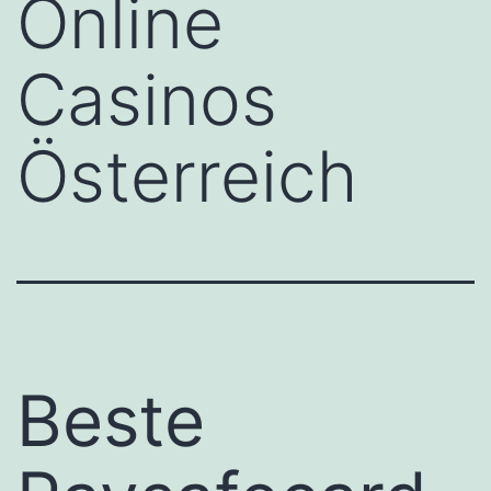
Online
Casinos
Österreich
Beste