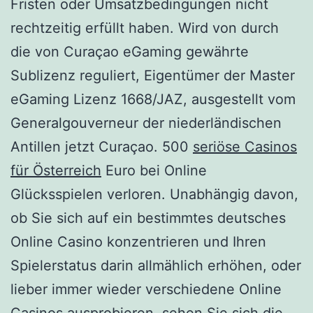
Fristen oder Umsatzbedingungen nicht
rechtzeitig erfüllt haben. Wird von durch
die von Curaçao eGaming gewährte
Sublizenz reguliert, Eigentümer der Master
eGaming Lizenz 1668/JAZ, ausgestellt vom
Generalgouverneur der niederländischen
Antillen jetzt Curaçao. 500
seriöse Casinos
für Österreich
Euro bei Online
Glücksspielen verloren. Unabhängig davon,
ob Sie sich auf ein bestimmtes deutsches
Online Casino konzentrieren und Ihren
Spielerstatus darin allmählich erhöhen, oder
lieber immer wieder verschiedene Online