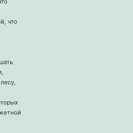
что
й, что
шать
и,
лесу,
оторых
южетной
,