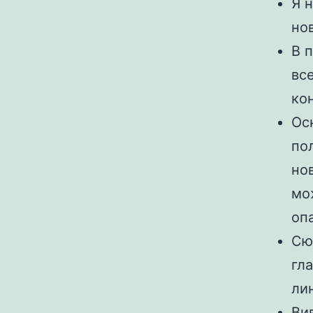
Я н
но
В 
вс
ко
Ос
по
но
мо
оп
Сюж
гл
ли
Ви