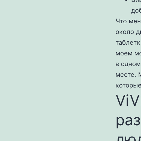
до
Что мен
около 
таблетк
моем мо
в одном
месте. 
которые
ViV
раз
люд