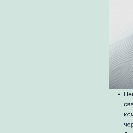
Не
св
ко
че