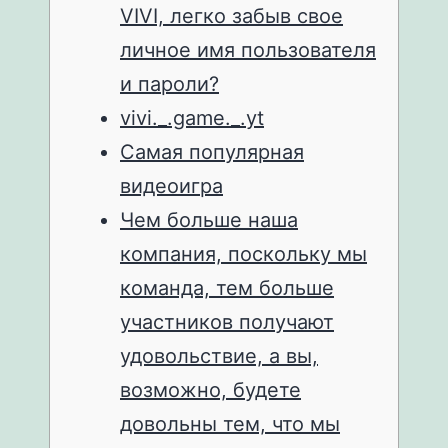
VIVI, легко забыв свое
личное имя пользователя
и пароли?
vivi._.game._.yt
Самая популярная
видеоигра
Чем больше наша
компания, поскольку мы
команда, тем больше
участников получают
удовольствие, а вы,
возможно, будете
довольны тем, что мы