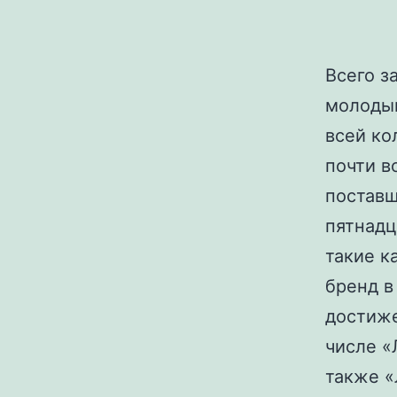
Всего з
молодым
всей ко
почти в
поставщ
пятнадц
такие к
бренд в
достиже
числе «
также «