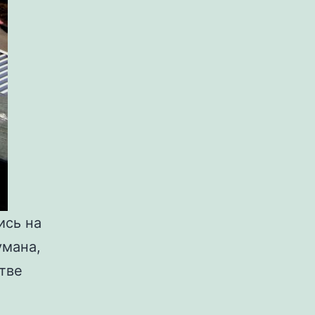
ись на
умана,
тве