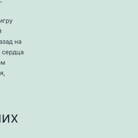
 игру
й
азад на
 сердца
ом
я,
ших