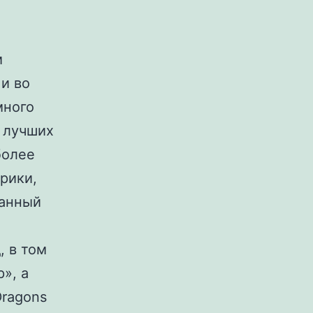
м
 и во
много
о лучших
более
рики,
нанный
 в том
», а
Dragons