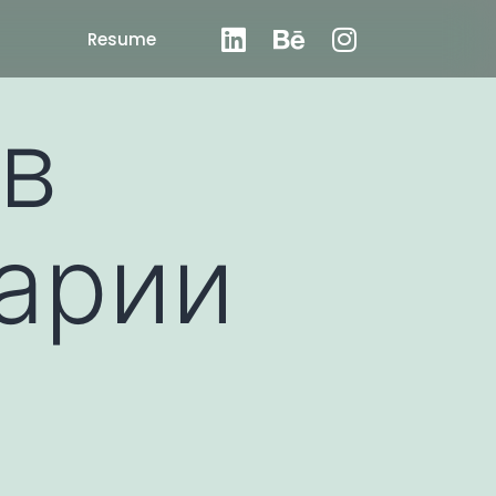
Resume
 в
арии