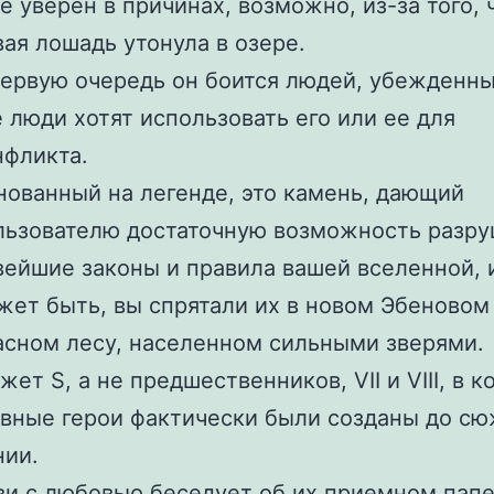
е уверен в причинах, возможно, из-за того, 
вая лошадь утонула в озере.
первую очередь он боится людей, убежденны
е люди хотят использовать его или ее для
нфликта.
нованный на легенде, это камень, дающий
льзователю достаточную возможность разру
вейшие законы и правила вашей вселенной, 
жет быть, вы спрятали их в новом Эбеновом 
асном лесу, населенном сильными зверями.
ет S, а не предшественников, VII и VIII, в к
авные герои фактически были созданы до с
нии.
ви с любовью беседует об их приемном папе