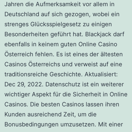
Jahren die Aufmerksamkeit vor allem in
Deutschland auf sich gezogen, wobei ein
strenges Glücksspielgesetz zu einigen
Besonderheiten geführt hat. Blackjack darf
ebenfalls in keinem guten Online Casino
Österreich fehlen. Es ist eines der ältesten
Casinos Österreichs und verweist auf eine
traditionsreiche Geschichte. Aktualisiert:
Dec 29, 2022. Datenschutz ist ein weiterer
wichtiger Aspekt für die Sicherheit in Online
Casinos. Die besten Casinos lassen ihren
Kunden ausreichend Zeit, um die
Bonusbedingungen umzusetzen. Mit einer