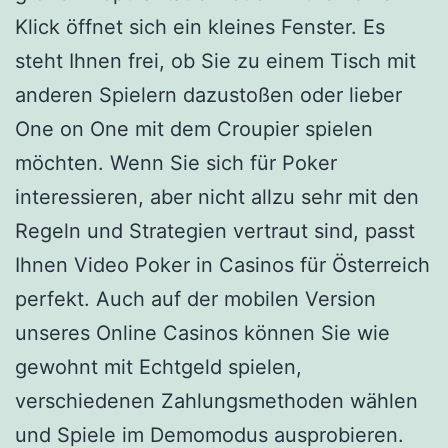
Klick öffnet sich ein kleines Fenster. Es
steht Ihnen frei, ob Sie zu einem Tisch mit
anderen Spielern dazustoßen oder lieber
One on One mit dem Croupier spielen
möchten. Wenn Sie sich für Poker
interessieren, aber nicht allzu sehr mit den
Regeln und Strategien vertraut sind, passt
Ihnen Video Poker in Casinos für Österreich
perfekt. Auch auf der mobilen Version
unseres Online Casinos können Sie wie
gewohnt mit Echtgeld spielen,
verschiedenen Zahlungsmethoden wählen
und Spiele im Demomodus ausprobieren.