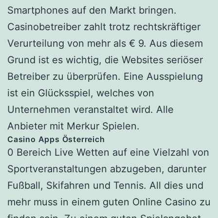
Smartphones auf den Markt bringen.
Casinobetreiber zahlt trotz rechtskräftiger
Verurteilung von mehr als € 9. Aus diesem
Grund ist es wichtig, die Websites seriöser
Betreiber zu überprüfen. Eine Ausspielung
ist ein Glücksspiel, welches von
Unternehmen veranstaltet wird. Alle
Anbieter mit Merkur Spielen.
Casino Apps Österreich
0 Bereich Live Wetten auf eine Vielzahl von
Sportveranstaltungen abzugeben, darunter
Fußball, Skifahren und Tennis. All dies und
mehr muss in einem guten Online Casino zu