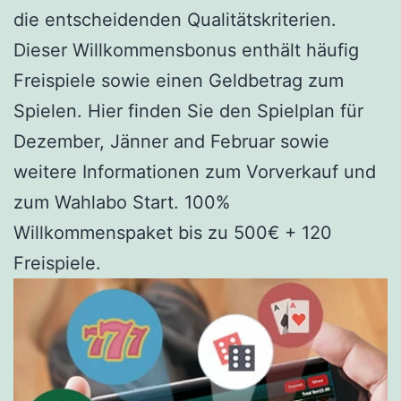
die entscheidenden Qualitätskriterien.
Dieser Willkommensbonus enthält häufig
Freispiele sowie einen Geldbetrag zum
Spielen. Hier finden Sie den Spielplan für
Dezember, Jänner and Februar sowie
weitere Informationen zum Vorverkauf und
zum Wahlabo Start. 100%
Willkommenspaket bis zu 500€ + 120
Freispiele.