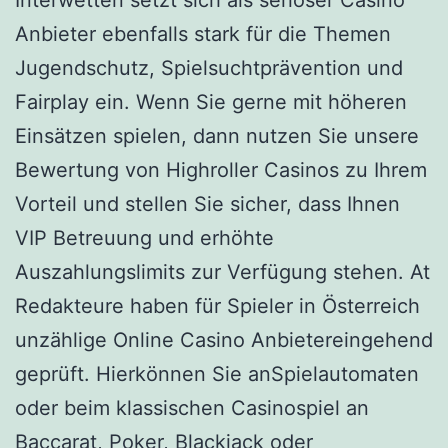
Interwetten setzt sich als seriöser Casino
Anbieter ebenfalls stark für die Themen
Jugendschutz, Spielsuchtprävention und
Fairplay ein. Wenn Sie gerne mit höheren
Einsätzen spielen, dann nutzen Sie unsere
Bewertung von Highroller Casinos zu Ihrem
Vorteil und stellen Sie sicher, dass Ihnen
VIP Betreuung und erhöhte
Auszahlungslimits zur Verfügung stehen. At
Redakteure haben für Spieler in Österreich
unzählige Online Casino Anbietereingehend
geprüft. Hierkönnen Sie anSpielautomaten
oder beim klassischen Casinospiel an
Baccarat, Poker, Blackjack oder