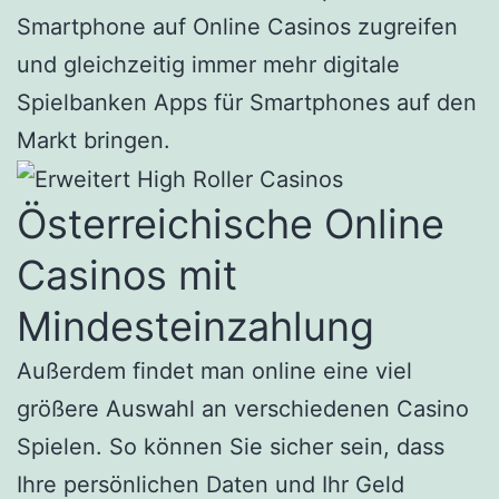
Smartphone auf Online Casinos zugreifen
und gleichzeitig immer mehr digitale
Spielbanken Apps für Smartphones auf den
Markt bringen.
Österreichische Online
Casinos mit
Mindesteinzahlung
Außerdem findet man online eine viel
größere Auswahl an verschiedenen Casino
Spielen. So können Sie sicher sein, dass
Ihre persönlichen Daten und Ihr Geld