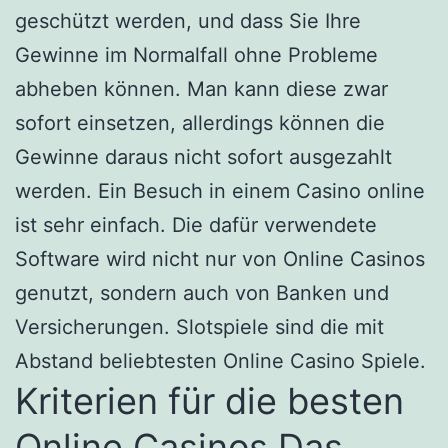
geschützt werden, und dass Sie Ihre
Gewinne im Normalfall ohne Probleme
abheben können. Man kann diese zwar
sofort einsetzen, allerdings können die
Gewinne daraus nicht sofort ausgezahlt
werden. Ein Besuch in einem Casino online
ist sehr einfach. Die dafür verwendete
Software wird nicht nur von Online Casinos
genutzt, sondern auch von Banken und
Versicherungen. Slotspiele sind die mit
Abstand beliebtesten Online Casino Spiele.
Kriterien für die besten
Online Casinos Das