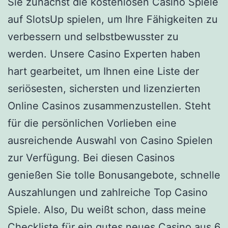
Sie zunächst die kostenlosen Casino Spiele
auf SlotsUp spielen, um Ihre Fähigkeiten zu
verbessern und selbstbewusster zu
werden. Unsere Casino Experten haben
hart gearbeitet, um Ihnen eine Liste der
seriösesten, sichersten und lizenzierten
Online Casinos zusammenzustellen. Steht
für die persönlichen Vorlieben eine
ausreichende Auswahl von Casino Spielen
zur Verfügung. Bei diesen Casinos
genießen Sie tolle Bonusangebote, schnelle
Auszahlungen und zahlreiche Top Casino
Spiele. Also, Du weißt schon, dass meine
Checkliste für ein gutes neues Casino aus 6