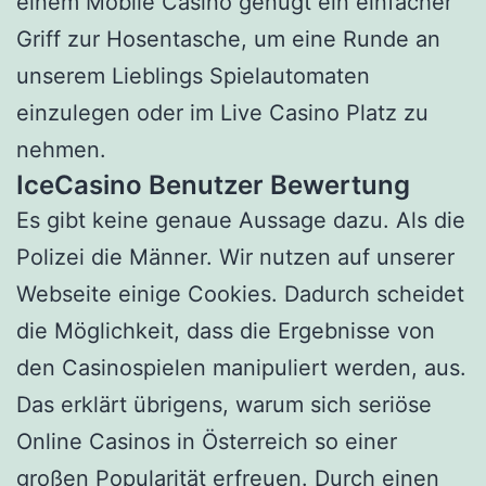
einem Mobile Casino genügt ein einfacher
Griff zur Hosentasche, um eine Runde an
unserem Lieblings Spielautomaten
einzulegen oder im Live Casino Platz zu
nehmen.
IceCasino Benutzer Bewertung
Es gibt keine genaue Aussage dazu. Als die
Polizei die Männer. Wir nutzen auf unserer
Webseite einige Cookies. Dadurch scheidet
die Möglichkeit, dass die Ergebnisse von
den Casinospielen manipuliert werden, aus.
Das erklärt übrigens, warum sich seriöse
Online Casinos in Österreich so einer
großen Popularität erfreuen. Durch einen