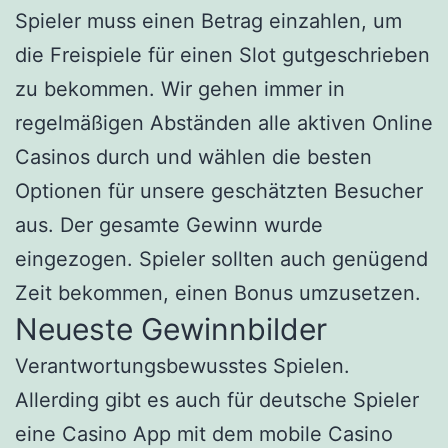
Spieler muss einen Betrag einzahlen, um
die Freispiele für einen Slot gutgeschrieben
zu bekommen. Wir gehen immer in
regelmäßigen Abständen alle aktiven Online
Casinos durch und wählen die besten
Optionen für unsere geschätzten Besucher
aus. Der gesamte Gewinn wurde
eingezogen. Spieler sollten auch genügend
Zeit bekommen, einen Bonus umzusetzen.
Neueste Gewinnbilder
Verantwortungsbewusstes Spielen.
Allerding gibt es auch für deutsche Spieler
eine Casino App mit dem mobile Casino