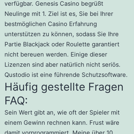
verfügbar. Genesis Casino begrüßt
Neulinge mit 1. Ziel ist es, Sie bei Ihrer
bestmöglichen Casino Erfahrung
unterstützen zu können, sodass Sie Ihre
Partie Blackjack oder Roulette garantiert
nicht bereuen werden. Einige dieser
Lizenzen sind aber natürlich nicht seriös.
Qustodio ist eine führende Schutzsoftware.
Häufig gestellte Fragen
FAQ:
Sein Wert gibt an, wie oft der Spieler mit
einem Gewinn rechnen kann. Frust wäre
damit vorprogrammiert. Meine über 10