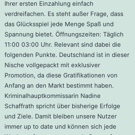
Ihrer ersten Einzahlung einfach
verdreifachen. Es steht außer Frage, dass
das Glücksspiel jede Menge Spaß und
Spannung bietet. Öffnungszeiten: Täglich
11:00 03:00 Uhr. Relevant sind dabei die
folgenden Punkte. Deutschland ist in dieser
Nische vollgepackt mit exklusiver
Promotion, da diese Gratifikationen von
Anfang an den Markt bestimmt haben.
Kriminalhauptkommissarin Nadine
Schaffrath spricht über bisherige Erfolge
und Ziele. Damit bleiben unsere Nutzer
immer up to date und können sich jede