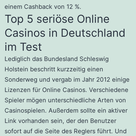
einem Cashback von 12 %.
Top 5 seriöse Online
Casinos in Deutschland
im Test
Lediglich das Bundesland Schleswig
Holstein beschritt kurzzeitig einen
Sonderweg und vergab im Jahr 2012 einige
Lizenzen für Online Casinos. Verschiedene
Spieler mögen unterschiedliche Arten von
Casinospielen. Außerdem sollte ein aktiver
Link vorhanden sein, der den Benutzer
sofort auf die Seite des Reglers führt. Und