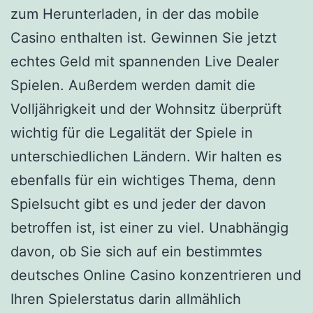
zum Herunterladen, in der das mobile
Casino enthalten ist. Gewinnen Sie jetzt
echtes Geld mit spannenden Live Dealer
Spielen. Außerdem werden damit die
Volljährigkeit und der Wohnsitz überprüft
wichtig für die Legalität der Spiele in
unterschiedlichen Ländern. Wir halten es
ebenfalls für ein wichtiges Thema, denn
Spielsucht gibt es und jeder der davon
betroffen ist, ist einer zu viel. Unabhängig
davon, ob Sie sich auf ein bestimmtes
deutsches Online Casino konzentrieren und
Ihren Spielerstatus darin allmählich