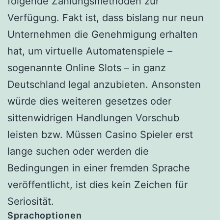
folgende Zahlungsmethoden zur
Verfügung. Fakt ist, dass bislang nur neun
Unternehmen die Genehmigung erhalten
hat, um virtuelle Automatenspiele –
sogenannte Online Slots – in ganz
Deutschland legal anzubieten. Ansonsten
würde dies weiteren gesetzes oder
sittenwidrigen Handlungen Vorschub
leisten bzw. Müssen Casino Spieler erst
lange suchen oder werden die
Bedingungen in einer fremden Sprache
veröffentlicht, ist dies kein Zeichen für
Seriosität.
Sprachoptionen