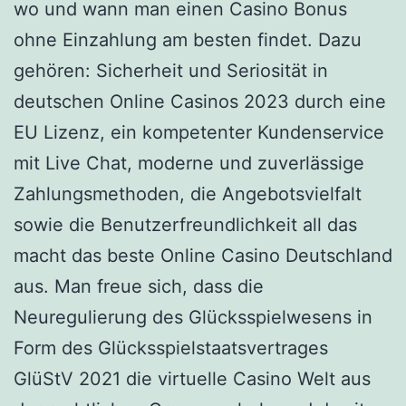
wo und wann man einen Casino Bonus
ohne Einzahlung am besten findet. Dazu
gehören: Sicherheit und Seriosität in
deutschen Online Casinos 2023 durch eine
EU Lizenz, ein kompetenter Kundenservice
mit Live Chat, moderne und zuverlässige
Zahlungsmethoden, die Angebotsvielfalt
sowie die Benutzerfreundlichkeit all das
macht das beste Online Casino Deutschland
aus. Man freue sich, dass die
Neuregulierung des Glücksspielwesens in
Form des Glücksspielstaatsvertrages
GlüStV 2021 die virtuelle Casino Welt aus