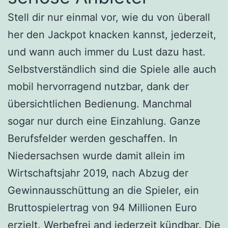
Stell dir nur einmal vor, wie du von überall
her den Jackpot knacken kannst, jederzeit,
und wann auch immer du Lust dazu hast.
Selbstverständlich sind die Spiele alle auch
mobil hervorragend nutzbar, dank der
übersichtlichen Bedienung. Manchmal
sogar nur durch eine Einzahlung. Ganze
Berufsfelder werden geschaffen. In
Niedersachsen wurde damit allein im
Wirtschaftsjahr 2019, nach Abzug der
Gewinnausschüttung an die Spieler, ein
Bruttospielertrag von 94 Millionen Euro
erzielt. Werbefrei and jederzeit kündbar. Die