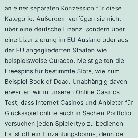
an einer separaten Konzession für diese
Kategorie. Außerdem verfügen sie nicht
über eine deutsche Lizenz, sondern über
eine Lizenzierung im EU Ausland oder aus
der EU angegliederten Staaten wie
beispielsweise Curacao. Meist gelten die
Freespins für bestimmte Slots, wie zum
Beispiel Book of Dead. Unabhängig davon
erwarten wir in unseren Online Casinos
Test, dass Internet Casinos und Anbieter für
Glücksspiel online auch in Sachen Portfolio
versuchen jeden Spielertyp zu bedienen.
Es ist oft ein Einzahlungsbonus, denn der