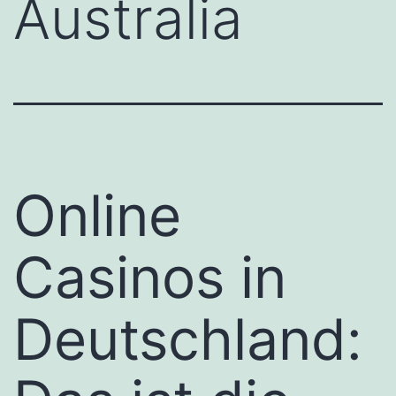
Australia
Online
Casinos in
Deutschland: