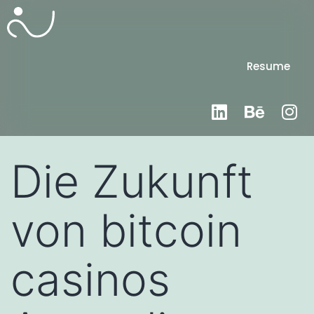
Resume
Die Zukunft
von bitcoin
casinos