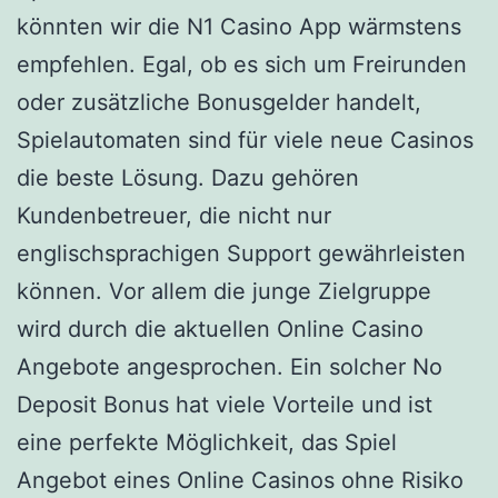
könnten wir die N1 Casino App wärmstens
empfehlen. Egal, ob es sich um Freirunden
oder zusätzliche Bonusgelder handelt,
Spielautomaten sind für viele neue Casinos
die beste Lösung. Dazu gehören
Kundenbetreuer, die nicht nur
englischsprachigen Support gewährleisten
können. Vor allem die junge Zielgruppe
wird durch die aktuellen Online Casino
Angebote angesprochen. Ein solcher No
Deposit Bonus hat viele Vorteile und ist
eine perfekte Möglichkeit, das Spiel
Angebot eines Online Casinos ohne Risiko