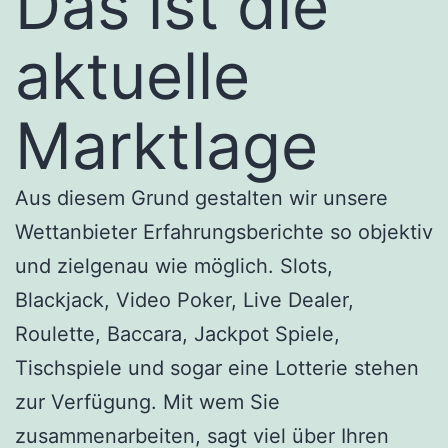
Das ist die
aktuelle
Marktlage
Aus diesem Grund gestalten wir unsere
Wettanbieter Erfahrungsberichte so objektiv
und zielgenau wie möglich. Slots,
Blackjack, Video Poker, Live Dealer,
Roulette, Baccara, Jackpot Spiele,
Tischspiele und sogar eine Lotterie stehen
zur Verfügung. Mit wem Sie
zusammenarbeiten, sagt viel über Ihren