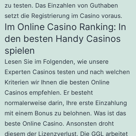
zu testen. Das Einzahlen von Guthaben
setzt die Registrierung im Casino voraus.
Im Online Casino Ranking: In
den besten Handy Casinos
spielen
Lesen Sie im Folgenden, wie unsere
Experten Casinos testen und nach welchen
Kriterien wir Ihnen die besten Online
Casinos empfehlen. Er besteht
normalerweise darin, Ihre erste Einzahlung
mit einem Bonus zu belohnen. Was ist das
beste Online Casino. Ansonsten droht
diesem der Lizenzverlust. Die GGL arbeitet