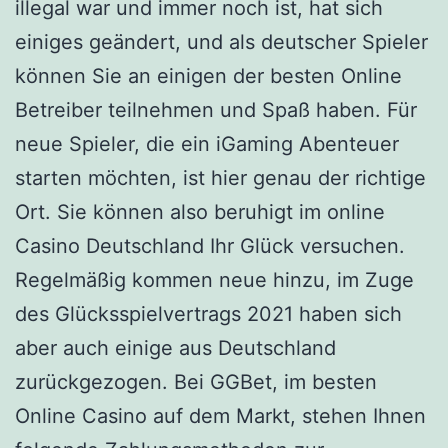
illegal war und immer noch ist, hat sich
einiges geändert, und als deutscher Spieler
können Sie an einigen der besten Online
Betreiber teilnehmen und Spaß haben. Für
neue Spieler, die ein iGaming Abenteuer
starten möchten, ist hier genau der richtige
Ort. Sie können also beruhigt im online
Casino Deutschland Ihr Glück versuchen.
Regelmäßig kommen neue hinzu, im Zuge
des Glücksspielvertrags 2021 haben sich
aber auch einige aus Deutschland
zurückgezogen. Bei GGBet, im besten
Online Casino auf dem Markt, stehen Ihnen