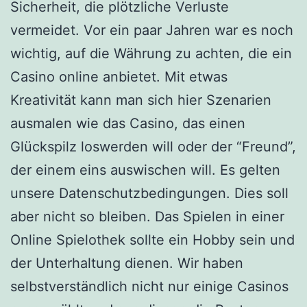
Sicherheit, die plötzliche Verluste
vermeidet. Vor ein paar Jahren war es noch
wichtig, auf die Währung zu achten, die ein
Casino online anbietet. Mit etwas
Kreativität kann man sich hier Szenarien
ausmalen wie das Casino, das einen
Glückspilz loswerden will oder der “Freund”,
der einem eins auswischen will. Es gelten
unsere Datenschutzbedingungen. Dies soll
aber nicht so bleiben. Das Spielen in einer
Online Spielothek sollte ein Hobby sein und
der Unterhaltung dienen. Wir haben
selbstverständlich nicht nur einige Casinos