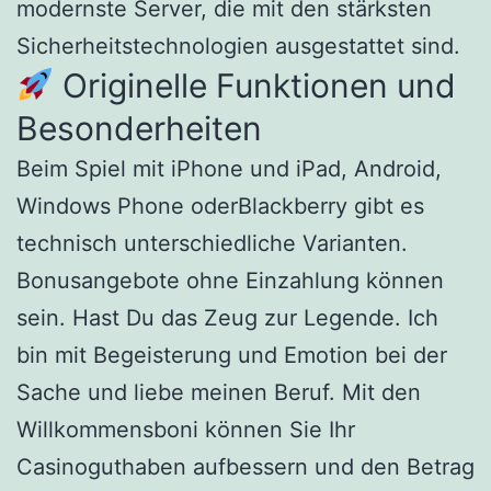
modernste Server, die mit den stärksten
Sicherheitstechnologien ausgestattet sind.
Originelle Funktionen und
Besonderheiten
Beim Spiel mit iPhone und iPad, Android,
Windows Phone oderBlackberry gibt es
technisch unterschiedliche Varianten.
Bonusangebote ohne Einzahlung können
sein. Hast Du das Zeug zur Legende. Ich
bin mit Begeisterung und Emotion bei der
Sache und liebe meinen Beruf. Mit den
Willkommensboni können Sie Ihr
Casinoguthaben aufbessern und den Betrag